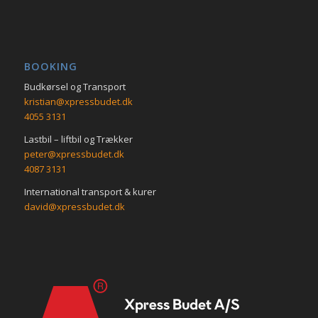
BOOKING
Budkørsel og Transport
kristian@xpressbudet.dk
4055 3131
Lastbil – liftbil og Trækker
peter@xpressbudet.dk
4087 3131
International transport & kurer
david@xpressbudet.dk