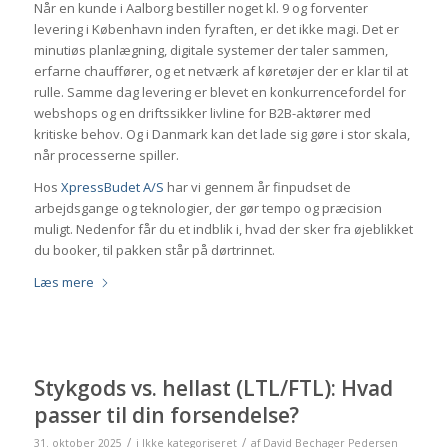
Når en kunde i Aalborg bestiller noget kl. 9 og forventer
levering i København inden fyraften, er det ikke magi. Det er
minutiøs planlægning, digitale systemer der taler sammen,
erfarne chauffører, og et netværk af køretøjer der er klar til at
rulle. Samme dag levering er blevet en konkurrencefordel for
webshops og en driftssikker livline for B2B-aktører med
kritiske behov. Og i Danmark kan det lade sig gøre i stor skala,
når processerne spiller.
Hos
XpressBudet A/S
har vi gennem år finpudset de
arbejdsgange og teknologier, der gør tempo og præcision
muligt. Nedenfor får du et indblik i, hvad der sker fra øjeblikket
du booker, til pakken står på dørtrinnet.
Læs mere
Stykgods vs. hellast (LTL/FTL): Hvad
passer til din forsendelse?
/
/
31. oktober 2025
i
Ikke kategoriseret
af
David Bechager Pedersen