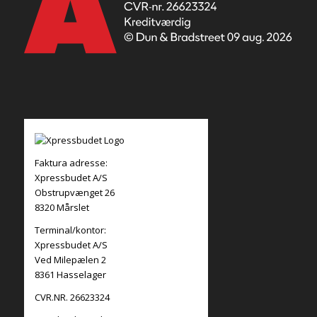
Faktura adresse:
Xpressbudet A/S
Obstrupvænget 26
8320 Mårslet
Terminal/kontor:
Xpressbudet A/S
Ved Milepælen 2
8361 Hasselager
CVR.NR. 26623324