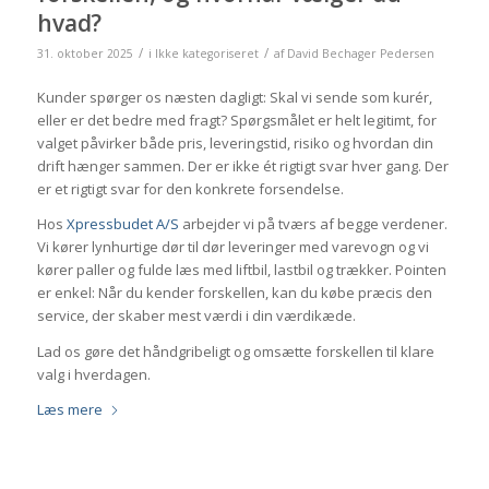
hvad?
/
/
31. oktober 2025
i
Ikke kategoriseret
af
David Bechager Pedersen
Kunder spørger os næsten dagligt: Skal vi sende som kurér,
eller er det bedre med fragt? Spørgsmålet er helt legitimt, for
valget påvirker både pris, leveringstid, risiko og hvordan din
drift hænger sammen. Der er ikke ét rigtigt svar hver gang. Der
er et rigtigt svar for den konkrete forsendelse.
Hos
Xpressbudet A/S
arbejder vi på tværs af begge verdener.
Vi kører lynhurtige dør til dør leveringer med varevogn og vi
kører paller og fulde læs med liftbil, lastbil og trækker. Pointen
er enkel: Når du kender forskellen, kan du købe præcis den
service, der skaber mest værdi i din værdikæde.
Lad os gøre det håndgribeligt og omsætte forskellen til klare
valg i hverdagen.
Læs mere