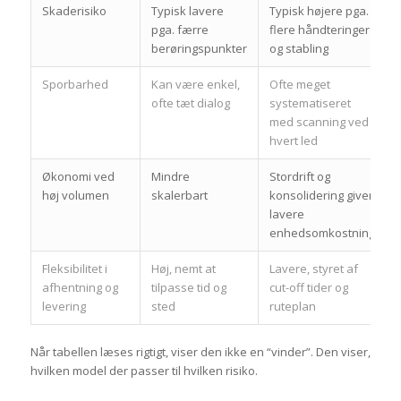
Skaderisiko
Typisk lavere
Typisk højere pga.
pga. færre
flere håndteringer
berøringspunkter
og stabling
Sporbarhed
Kan være enkel,
Ofte meget
ofte tæt dialog
systematiseret
med scanning ved
hvert led
Økonomi ved
Mindre
Stordrift og
høj volumen
skalerbart
konsolidering giver
lavere
enhedsomkostning
Fleksibilitet i
Høj, nemt at
Lavere, styret af
afhentning og
tilpasse tid og
cut-off tider og
levering
sted
ruteplan
Når tabellen læses rigtigt, viser den ikke en “vinder”. Den viser,
hvilken model der passer til hvilken risiko.