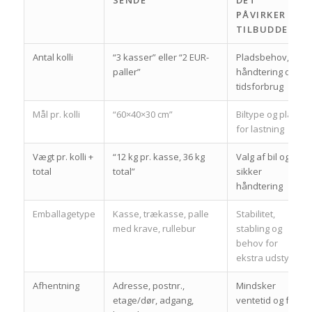
PÅVIRKER
TILBUDDET
Antal kolli
“3 kasser” eller “2 EUR-
Pladsbehov,
paller”
håndtering og
tidsforbrug
Mål pr. kolli
“60×40×30 cm”
Biltype og plan
for lastning
Vægt pr. kolli +
“12 kg pr. kasse, 36 kg
Valg af bil og
total
total”
sikker
håndtering
Emballagetype
Kasse, trækasse, palle
Stabilitet,
med krave, rullebur
stabling og
behov for
ekstra udstyr
Afhentning
Adresse, postnr.,
Mindsker
etage/dør, adgang,
ventetid og fejl