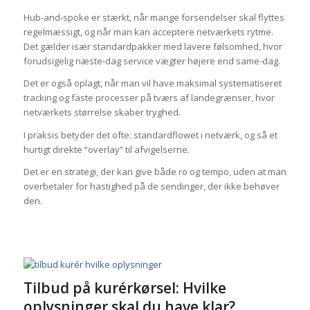
Hub-and-spoke er stærkt, når mange forsendelser skal flyttes
regelmæssigt, og når man kan acceptere netværkets rytme.
Det gælder især standardpakker med lavere følsomhed, hvor
forudsigelig næste-dag service vægter højere end same-dag.
Det er også oplagt, når man vil have maksimal systematiseret
tracking og faste processer på tværs af landegrænser, hvor
netværkets størrelse skaber tryghed.
I praksis betyder det ofte: standardflowet i netværk, og så et
hurtigt direkte “overlay” til afvigelserne.
Det er en strategi, der kan give både ro og tempo, uden at man
overbetaler for hastighed på de sendinger, der ikke behøver
den.
Tilbud på kurérkørsel: Hvilke
oplysninger skal du have klar?