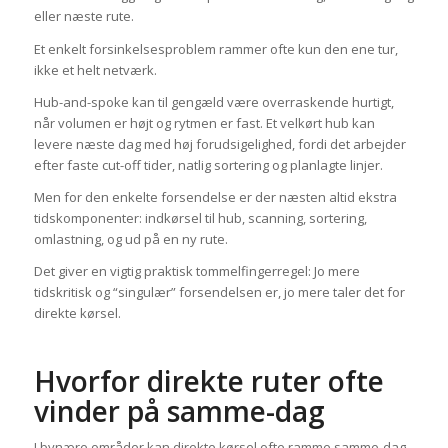
eller næste rute.
Et enkelt forsinkelsesproblem rammer ofte kun den ene tur,
ikke et helt netværk.
Hub-and-spoke kan til gengæld være overraskende hurtigt,
når volumen er højt og rytmen er fast. Et velkørt hub kan
levere næste dag med høj forudsigelighed, fordi det arbejder
efter faste cut-off tider, natlig sortering og planlagte linjer.
Men for den enkelte forsendelse er der næsten altid ekstra
tidskomponenter: indkørsel til hub, scanning, sortering,
omlastning, og ud på en ny rute.
Det giver en vigtig praktisk tommelfingerregel: Jo mere
tidskritisk og “singulær” forsendelsen er, jo mere taler det for
direkte kørsel.
Hvorfor direkte ruter ofte
vinder på samme-dag
I bynære områder kan direkte kørsel ofte ramme samme-dag