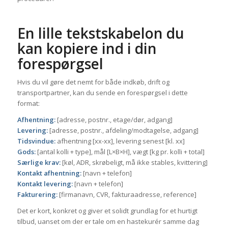
En lille tekstskabelon du
kan kopiere ind i din
forespørgsel
Hvis du vil gøre det nemt for både indkøb, drift og
transportpartner, kan du sende en forespørgsel i dette
format:
Afhentning:
[adresse, postnr., etage/dør, adgang]
Levering:
[adresse, postnr., afdeling/modtagelse, adgang]
Tidsvindue:
afhentning [xx-xx], levering senest [kl. xx]
Gods:
[antal kolli + type], mål [L×B×H], vægt [kg pr. kolli + total]
Særlige krav:
[køl, ADR, skrøbeligt, må ikke stables, kvittering]
Kontakt afhentning:
[navn + telefon]
Kontakt levering:
[navn + telefon]
Fakturering:
[firmanavn, CVR, fakturaadresse, reference]
Det er kort, konkret og giver et solidt grundlag for et hurtigt
tilbud, uanset om der er tale om en hastekurér samme dag