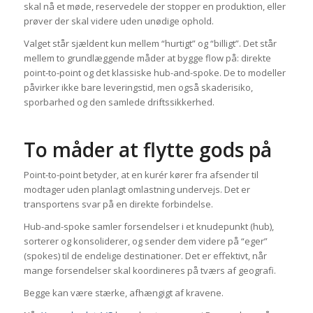
skal nå et møde, reservedele der stopper en produktion, eller
prøver der skal videre uden unødige ophold.
Valget står sjældent kun mellem “hurtigt” og “billigt”. Det står
mellem to grundlæggende måder at bygge flow på: direkte
point-to-point og det klassiske hub-and-spoke. De to modeller
påvirker ikke bare leveringstid, men også skaderisiko,
sporbarhed og den samlede driftssikkerhed.
To måder at flytte gods på
Point-to-point betyder, at en kurér kører fra afsender til
modtager uden planlagt omlastning undervejs. Det er
transportens svar på en direkte forbindelse.
Hub-and-spoke samler forsendelser i et knudepunkt (hub),
sorterer og konsoliderer, og sender dem videre på “eger”
(spokes) til de endelige destinationer. Det er effektivt, når
mange forsendelser skal koordineres på tværs af geografi.
Begge kan være stærke, afhængigt af kravene.