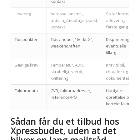
kontakt
Levering
Adresse, postnr.,
Sikrer korrekt
afdeling/modtagerpunkt,
aflevering
kontakt
første gang
Tidspunkter
Tidsvinduer, “før kl. X”,
Disponering og
weekend/aften
eventuelle
tillæg
Særlige krav
Temperatur, ADR,
Krav til bil,
skrøbeligt, værdi,
chauffør og
kvittering
dokumentation
Fakturadata
CVR, fakturaadresse,
Hurtigere
reference/PO
oprettelse og
korrekt faktura
Sådan får du et tilbud hos
Xpressbudet, uden at det
bliver en lang mailtråd