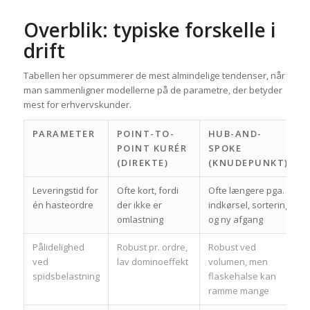
Overblik: typiske forskelle i
drift
Tabellen her opsummerer de mest almindelige tendenser, når
man sammenligner modellerne på de parametre, der betyder
mest for erhvervskunder.
PARAMETER
POINT-TO-
HUB-AND-
POINT KURÉR
SPOKE
(DIREKTE)
(KNUDEPUNKT)
Leveringstid for
Ofte kort, fordi
Ofte længere pga.
én hasteordre
der ikke er
indkørsel, sortering
omlastning
og ny afgang
Pålidelighed
Robust pr. ordre,
Robust ved
ved
lav dominoeffekt
volumen, men
spidsbelastning
flaskehalse kan
ramme mange