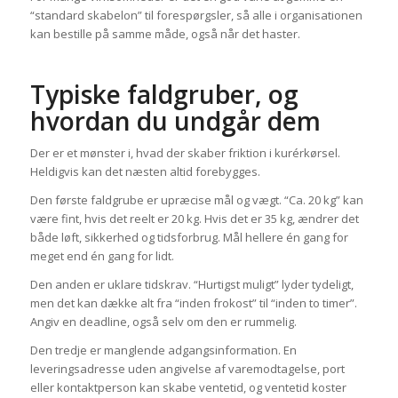
“standard skabelon” til forespørgsler, så alle i organisationen
kan bestille på samme måde, også når det haster.
Typiske faldgruber, og
hvordan du undgår dem
Der er et mønster i, hvad der skaber friktion i kurérkørsel.
Heldigvis kan det næsten altid forebygges.
Den første faldgrube er upræcise mål og vægt. “Ca. 20 kg” kan
være fint, hvis det reelt er 20 kg. Hvis det er 35 kg, ændrer det
både løft, sikkerhed og tidsforbrug. Mål hellere én gang for
meget end én gang for lidt.
Den anden er uklare tidskrav. “Hurtigst muligt” lyder tydeligt,
men det kan dække alt fra “inden frokost” til “inden to timer”.
Angiv en deadline, også selv om den er rummelig.
Den tredje er manglende adgangsinformation. En
leveringsadresse uden angivelse af varemodtagelse, port
eller kontaktperson kan skabe ventetid, og ventetid koster