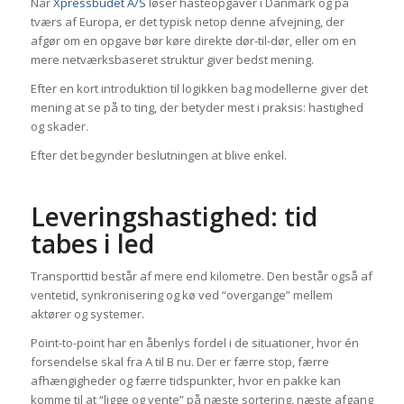
Når
Xpressbudet A/S
løser hasteopgaver i Danmark og på
tværs af Europa, er det typisk netop denne afvejning, der
afgør om en opgave bør køre direkte dør-til-dør, eller om en
mere netværksbaseret struktur giver bedst mening.
Efter en kort introduktion til logikken bag modellerne giver det
mening at se på to ting, der betyder mest i praksis: hastighed
og skader.
Efter det begynder beslutningen at blive enkel.
Leveringshastighed: tid
tabes i led
Transporttid består af mere end kilometre. Den består også af
ventetid, synkronisering og kø ved “overgange” mellem
aktører og systemer.
Point-to-point har en åbenlys fordel i de situationer, hvor én
forsendelse skal fra A til B nu. Der er færre stop, færre
afhængigheder og færre tidspunkter, hvor en pakke kan
komme til at “ligge og vente” på næste sortering, næste afgang