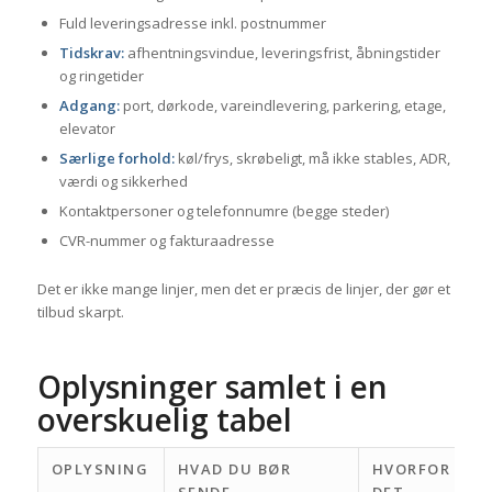
Fuld leveringsadresse inkl. postnummer
Tidskrav:
afhentningsvindue, leveringsfrist, åbningstider
og ringetider
Adgang:
port, dørkode, vareindlevering, parkering, etage,
elevator
Særlige forhold:
køl/frys, skrøbeligt, må ikke stables, ADR,
værdi og sikkerhed
Kontaktpersoner og telefonnumre (begge steder)
CVR-nummer og fakturaadresse
Det er ikke mange linjer, men det er præcis de linjer, der gør et
tilbud skarpt.
Oplysninger samlet i en
overskuelig tabel
OPLYSNING
HVAD DU BØR
HVORFOR
SENDE
DET