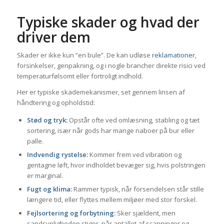
Typiske skader og hvad der
driver dem
Skader er ikke kun “en bule”. De kan udløse
reklamationer
,
forsinkelser, genpakning, og i nogle brancher direkte risici ved
temperaturfølsomt eller fortroligt indhold.
Her er typiske skademekanismer, set gennem linsen af
håndtering og opholdstid:
Stød og tryk:
Opstår ofte ved omlæsning, stabling og tæt
sortering, især når gods har mange naboer på bur eller
palle.
Indvendig rystelse:
Kommer frem ved vibration og
gentagne løft, hvor indholdet bevæger sig, hvis polstringen
er marginal.
Fugt og klima:
Rammer typisk, når forsendelsen står stille
længere tid, eller flyttes mellem miljøer med stor forskel.
Fejlsortering og forbytning:
Sker sjældent, men
sandsynligheden stiger, når antallet af scanninger og