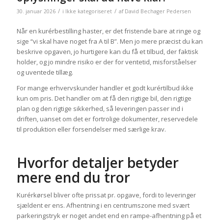
/
/
30. januar 2026
i
Ikke kategoriseret
af
David Bechager Pedersen
Når en kurérbestilling haster, er det fristende bare at ringe og
sige “vi skal have noget fra A til B”. Men jo mere præcist du kan
beskrive opgaven, jo hurtigere kan du få et tilbud, der faktisk
holder, og jo mindre risiko er der for ventetid, misforståelser
og uventede tillæg.
For mange erhvervskunder handler et godt kurértilbud ikke
kun om pris. Det handler om at få den rigtige bil, den rigtige
plan og den rigtige sikkerhed, så leveringen passer ind i
driften, uanset om det er fortrolige dokumenter, reservedele
til produktion eller forsendelser med særlige krav.
Hvorfor detaljer betyder
mere end du tror
Kurérkørsel bliver ofte prissat pr. opgave, fordi to leveringer
sjældent er ens. Afhentning i en centrumszone med svært
parkeringstryk er noget andet end en rampe-afhentning på et