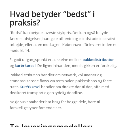
Hvad betyder “bedst” i
praksis?
“Bedst” kan betyde laveste stykpris. Det kan også betyde
færrest afvigelser, hurtigste afhentning, mindst administrativt
arbejde, eller at en modtager i København får leveret inden et
møde kl. 14.
Et godt udgangspunkt er at skelne mellem
pakkedistribution
og
kurérkørsel
. De ligner hinanden, men logikken er forskellig.
Pakkedistribution handler om netværk, volumener og
standardiserede flows via terminaler, pakkeshops og faste
ruter.
Kurérkørsel
handler om direkte dør-til-dør, ofte med
dedikeret transport og en tydelig deadline.
Nogle virksomheder har brug for begge dele, bare til
forskellige typer forsendelser.
To leveringsmodeller: