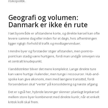
risikopolitik.
Geografi og volumen:
Danmark er ikke én rute
I tæt byområde er afstandene korte, og direkte kørsel kan ofte
levere samme dag eller inden for et døgn, hvis afhentningen
ligger rigtigt i forhold til trafik og modtagervinduer.
I mindre byer og forstæder stiger afstanden, men point-to-
point kan stadig være hurtigere, fordi man undgår omvejen via
et centralt knudepunkt.
I landdistrikter bliver det mere komplekst. Lange direkte ture
kan være hurtige i kalender, men tunge i ressourcer. Hub-and-
spoke kan give økonomi, men med længere transittid, fordi
forsendelsen skal “vente” på konsolidering og næste afgang.
Det er også her, hybride løsninger skinner: planlagt linjekørsel
mellem store byer kombineret med direkte kurér, når et enkelt
kritisk kolli skal frem.