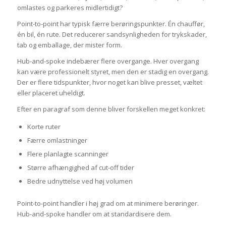
omlastes og parkeres midlertidigt?
Point-to-point har typisk færre berøringspunkter. Én chauffør,
én bil, én rute. Det reducerer sandsynligheden for trykskader,
tab og emballage, der mister form.
Hub-and-spoke indebærer flere overgange. Hver overgang
kan være professionelt styret, men den er stadig en overgang.
Der er flere tidspunkter, hvor noget kan blive presset, væltet
eller placeret uheldigt.
Efter en paragraf som denne bliver forskellen meget konkret:
Korte ruter
Færre omlastninger
Flere planlagte scanninger
Større afhængighed af cut-off tider
Bedre udnyttelse ved høj volumen
Point-to-point handler i høj grad om at minimere berøringer.
Hub-and-spoke handler om at standardisere dem.