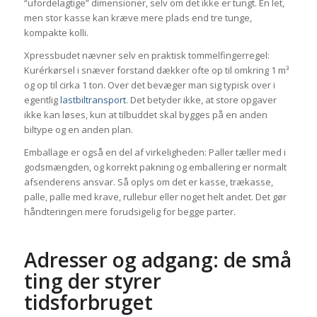
“ufordelagtige” dimensioner, selv om det ikke er tungt. En let,
men stor kasse kan kræve mere plads end tre tunge,
kompakte kolli.
Xpressbudet nævner selv en praktisk tommelfingerregel:
Kurérkørsel i snæver forstand dækker ofte op til omkring 1 m³
og op til cirka 1 ton. Over det bevæger man sig typisk over i
egentlig
lastbiltransport
. Det betyder ikke, at store opgaver
ikke kan løses, kun at tilbuddet skal bygges på en anden
biltype og en anden plan.
Emballage er også en del af virkeligheden: Paller tæller med i
godsmængden, og korrekt pakning og emballering er normalt
afsenderens ansvar. Så oplys om det er kasse, trækasse,
palle, palle med krave, rullebur eller noget helt andet. Det gør
håndteringen mere forudsigelig for begge parter.
Adresser og adgang: de små
ting der styrer
tidsforbruget