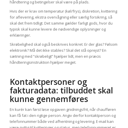
håndtering og betingelser skal være på plads.
Hvis der er krav om temperatur (køl/frys), diskretion, kvittering
for aflevering, ekstra overvågning eller særlig forsikring, så
skal det frem tidligt. Det samme gælder farligt gods, hvor du
typisk skal kunne levere de nødvendige oplysninger og
erklæringer.
Skrøbelighed skal også beskrives konkret: Er der glas? Følsom
elektronik? Må det ikke stables? Skal det stå oprejst? En
sætning med “skrøbeligt” hjælper lidt, men en præcis
håndteringsinstruktion hjælper meget.
Kontaktpersoner og
fakturadata: tilbuddet skal
kunne gennemføres
En kurér kan først løse opgaven gnidningsfrit, når chaufføren
kan få fat i den rigtige person. Angiv derfor kontaktperson og
telefonnummer både ved afhentning og levering. E-mail kan
være nyttig til kvitteringer og status, men telefonnummeret er