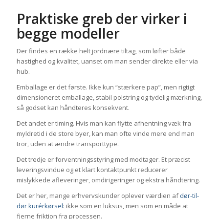
Praktiske greb der virker i
begge modeller
Der findes en række helt jordnære tiltag, som løfter både
hastighed og kvalitet, uanset om man sender direkte eller via
hub.
Emballage er det første. Ikke kun “stærkere pap”, men rigtigt
dimensioneret emballage, stabil polstring og tydelig mærkning,
så godset kan håndteres konsekvent.
Det andet er timing. Hvis man kan flytte afhentning væk fra
myldretid i de store byer, kan man ofte vinde mere end man
tror, uden at ændre transporttype.
Det tredje er forventningsstyring med modtager. Et præcist
leveringsvindue og et klart kontaktpunkt reducerer
mislykkede afleveringer, omdirigeringer og ekstra håndtering.
Det er her, mange erhvervskunder oplever værdien af
dør-til-
dør kurérkørsel
: ikke som en luksus, men som en måde at
fjerne friktion fra processen.