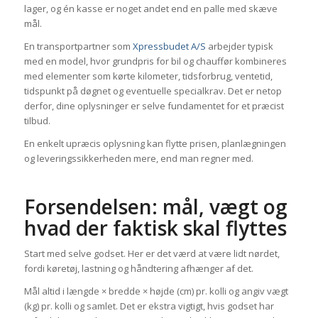
lager, og én kasse er noget andet end en palle med skæve
mål.
En transportpartner som
Xpressbudet A/S
arbejder typisk
med en model, hvor grundpris for bil og chauffør kombineres
med elementer som kørte kilometer, tidsforbrug, ventetid,
tidspunkt på døgnet og eventuelle specialkrav. Det er netop
derfor, dine oplysninger er selve fundamentet for et præcist
tilbud.
En enkelt upræcis oplysning kan flytte prisen, planlægningen
og leveringssikkerheden mere, end man regner med.
Forsendelsen: mål, vægt og
hvad der faktisk skal flyttes
Start med selve godset. Her er det værd at være lidt nørdet,
fordi køretøj, lastning og håndtering afhænger af det.
Mål altid i længde × bredde × højde (cm) pr. kolli og angiv vægt
(kg) pr. kolli og samlet. Det er ekstra vigtigt, hvis godset har