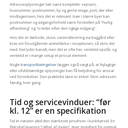
Adresseoplysninger bør være komplette: vejnavn,
husnummer, postnummer, by og gerne etage, port, dør eller
modtagernavn, hvis det er relevant. Især i større byer kan
postnummer og adgangsforhold være forskellen på “hurtig
afhentning” og “vi leder efter den rigtige indgang”.
Hvis der er dørkode, sluse, vareindlevering via baggård eller
krav om forudgående anmeldelse i receptionen, så skriv det
med. Det lyder banalt, men det er ofte her, ventetid opstår, og
ventetid er i mange setup et prissat element.
Nogle
transportbetingelser
lægger også vægt på, at fejlagtige
eller ufuldstændige oplysninger kan få betydning for ansvar
ved forsinkelser. Den praktiske lære er enkel: Skriv adressen
færdig, hver gang.
Tid og servicevinduer: “før
kl. 12” er en specifikation
Tid er næsten altid den stærkeste prisdriver i kurérkørsel. En
fleksibel levering “i løbet af dagen” giver mulighed for optimal