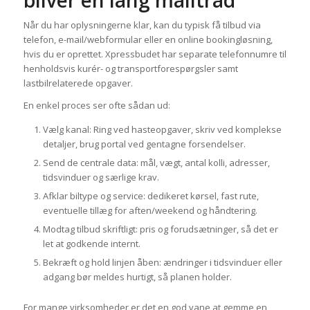
Når du har oplysningerne klar, kan du typisk få tilbud via
telefon, e-mail/webformular eller en online bookingløsning,
hvis du er oprettet. Xpressbudet har separate telefonnumre til
henholdsvis kurér- og transportforespørgsler samt
lastbilrelaterede opgaver.
En enkel proces ser ofte sådan ud:
Vælg kanal: Ring ved hasteopgaver, skriv ved komplekse
detaljer, brug portal ved gentagne forsendelser.
Send de centrale data: mål, vægt, antal kolli, adresser,
tidsvinduer og særlige krav.
Afklar biltype og service: dedikeret kørsel, fast rute,
eventuelle tillæg for aften/weekend og håndtering.
Modtag tilbud skriftligt: pris og forudsætninger, så det er
let at godkende internt.
Bekræft og hold linjen åben: ændringer i tidsvinduer eller
adgang bør meldes hurtigt, så planen holder.
For mange virksomheder er det en god vane at gemme en