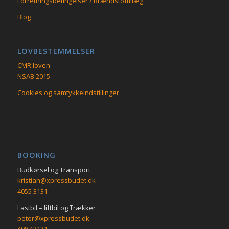
Forretningsbetingelser / Brændstoftillæg
Blog
LOVBESTEMMELSER
CMR loven
NSAB 2015
Cookies og samtykkeindstillinger
BOOKING
Budkørsel og Transport
kristian@xpressbudet.dk
4055 3131
Lastbil – liftbil og Trækker
peter@xpressbudet.dk
4087 3131