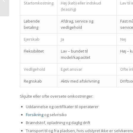
Startomkostning
Høj (køb) eller indskud
Lav til
fungerer det fra
(leasing)
booking til levering
Løbende
Afdrag, service og
Fast må
betaling
vedligehold
servic
Ejerskab
Ja
Nej
Fleksibilitet
Lav – bundet til
Høj – k
model/kapacitet
Vedligehold
Eget ansvar
Ofte in
Regnskab
Aktiv med afskrivning
Drifts
Skjulte eller ofte oversete omkostninger:
Uddannelse og certifikater til operatører
Forsikring
og selvrisiko
Brændstof, opladning og daglig drift
Transport til og fra pladsen, hvis udstyret ikke er selvkøren