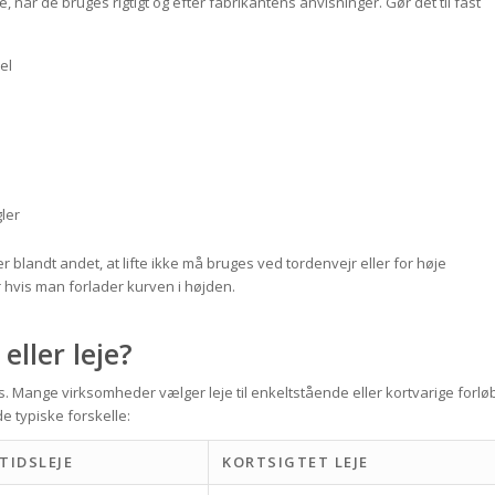
re, når de bruges rigtigt og efter fabrikantens anvisninger. Gør det til fast
el
ler
 blandt andet, at lifte ikke må bruges ved tordenvejr eller for høje
r hvis man forlader kurven i højden.
eller leje?
 Mange virksomheder vælger leje til enkeltstående eller kortvarige forlø
de typiske forskelle:
TIDSLEJE
KORTSIGTET LEJE