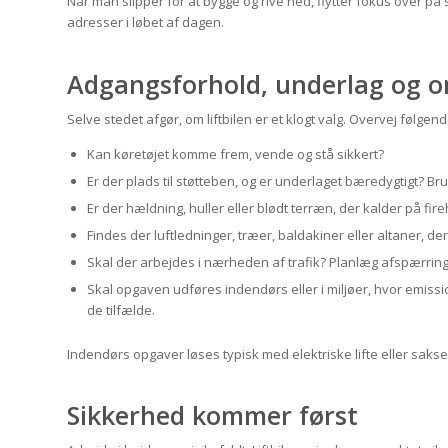
Når man slipper for at bygge og rive ned, flytter fokus over på s
adresser i løbet af dagen.
Adgangsforhold, underlag og o
Selve stedet afgør, om liftbilen er et klogt valg. Overvej følgend
Kan køretøjet komme frem, vende og stå sikkert?
Er der plads til støtteben, og er underlaget bæredygtigt? Br
Er der hældning, huller eller blødt terræn, der kalder på fir
Findes der luftledninger, træer, baldakiner eller altaner, 
Skal der arbejdes i nærheden af trafik? Planlæg afspærring 
Skal opgaven udføres indendørs eller i miljøer, hvor emissio
de tilfælde.
Indendørs opgaver løses typisk med elektriske lifte eller sakseli
Sikkerhed kommer først