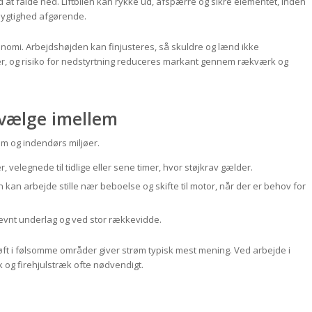
at falde ned. Liftbilen kan rykke ud, afspærre og sikre elementet, inden
dygtighed afgørende.
onomi. Arbejdshøjden kan finjusteres, så skuldre og lænd ikke
er, og risiko for nedstyrtning reduceres markant gennem rækværk og
t vælge imellem
um og indendørs miljøer.
 velegnede til tidlige eller sene timer, hvor støjkrav gælder.
an arbejde stille nær beboelse og skifte til motor, når der er behov for
jævnt underlag og ved stor rækkevidde.
løft i følsomme områder giver strøm typisk mest mening. Ved arbejde i
k og firehjulstræk ofte nødvendigt.