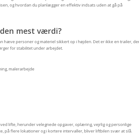
prisen, og hvordan du planlægger en effektiv indsats uden at gå på
r den mest værdi?
an hæve personer og materiel sikkert op i højden. Det er ikke en trailer, de
rger for stabilitet under arbejdet.
gning, malerarbejde
ed lifte, herunder velegnede opgaver, oplæring, vejrlig og personlige
å flere lokationer og i kortere intervaller, bliver liftbilen svær at slå.