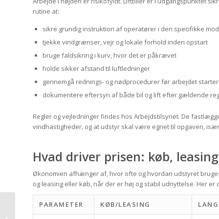
Arbejde i højden er risikofyldt. Liftbiler er i udgangspunktet sik
rutine at:
sikre grundig instruktion af operatører i den specifikke mod
tjekke vindgrænser, vejr og lokale forhold inden opstart
bruge faldsikring i kurv, hvor det er påkrævet
holde sikker afstand til luftledninger
gennemgå rednings- og nødprocedurer før arbejdet starter
dokumentere eftersyn af både bil og lift efter gældende reg
Regler og vejledninger findes hos Arbejdstilsynet. De fastlægger
vindhastigheder, og at udstyr skal være egnet til opgaven, isæ
Hvad driver prisen: køb, leasing 
Økonomien afhænger af, hvor ofte og hvordan udstyret bruges.
og leasing eller køb, når der er høj og stabil udnyttelse. Her er 
Samme-dag levering i
PARAMETER
KØB/LEASING
LANG
Danmark: Sådan