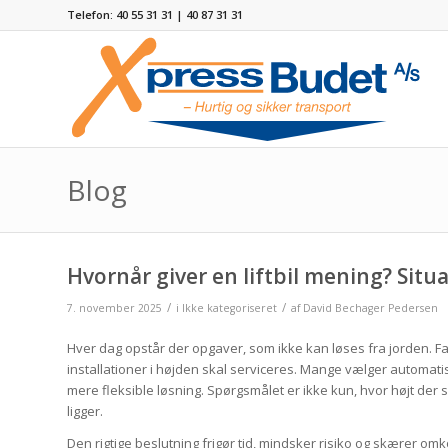
Telefon: 40 55 31 31 | 40 87 31 31
Blog
Hvornår giver en liftbil mening? Situa
/
/
7. november 2025
i
Ikke kategoriseret
af
David Bechager Pedersen
Hver dag opstår der opgaver, som ikke kan løses fra jorden. Fac
installationer i højden skal serviceres. Mange vælger automatisk 
mere fleksible løsning. Spørgsmålet er ikke kun, hvor højt de
ligger.
Den rigtige beslutning frigør tid, mindsker risiko og skærer omkos