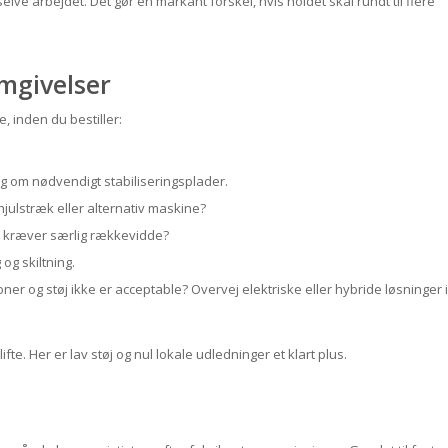
elve arbejdet. Det gør en markant forskel, hvis holdet skal rundt til flere
mgivelser
e, inden du bestiller:
ug om nødvendigt stabiliseringsplader.
ehjulstræk eller alternativ maskine?
der kræver særlig rækkevidde?
og skiltning.
ner og støj ikke er acceptable? Overvej elektriske eller hybride løsninger i
fte. Her er lav støj og nul lokale udledninger et klart plus.