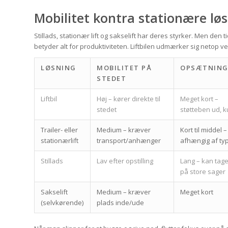
Mobilitet kontra stationære lø
Stillads, stationær lift og sakselift har deres styrker. Men den 
betyder alt for produktiviteten. Liftbilen udmærker sig netop 
LØSNING
MOBILITET PÅ
OPSÆTNIN
STEDET
Liftbil
Høj – kører direkte til
Meget kort –
stedet
støtteben ud, k
Trailer- eller
Medium – kræver
Kort til middel –
stationærlift
transport/anhænger
afhængig af ty
Stillads
Lav efter opstilling
Lang – kan tag
på store sager
Sakselift
Medium – kræver
Meget kort
(selvkørende)
plads inde/ude