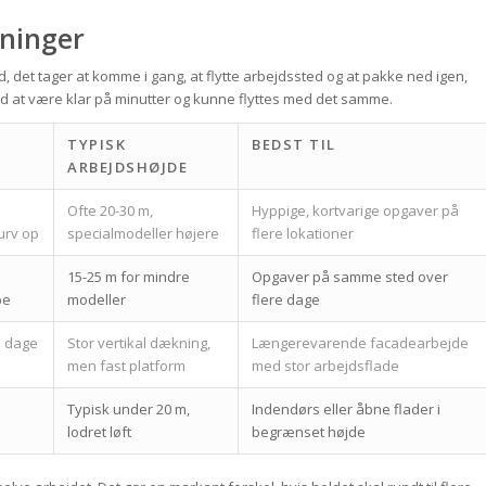
sninger
tid, det tager at komme i gang, at flytte arbejdssted og at pakke ned igen,
ved at være klar på minutter og kunne flyttes med det samme.
G
TYPISK
BEDST TIL
ARBEJDSHØJDE
Ofte 20-30 m,
Hyppige, kortvarige opgaver på
urv op
specialmodeller højere
flere lokationer
15-25 m for mindre
Opgaver på samme sted over
pe
modeller
flere dage
e dage
Stor vertikal dækning,
Længerevarende facadearbejde
men fast platform
med stor arbejdsflade
Typisk under 20 m,
Indendørs eller åbne flader i
lodret løft
begrænset højde