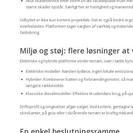
Akut skadeservice efter storm En løs facadeplade truer med 
større skader opstår. Særligt her er hastighed og manøvre
Udbyttet er ikke kun kortere projektløb. Det er også bedre erg
overbelastes. Platformen tager vægten af værktøj og material
faldsikring.
Miljø og støj: flere løsninger a
Elektriske og hybride platforme vinder terræn, især i tætte byr
Elektriske modeller: Næsten lydløse, ingen lokale emissioner,
Hybrider: Kombinerer batteri og forbrændingsmotor, så man k
længere rækkevidde.
Klassiske dieselmodeller: Effektive til udendørs brug, på u
Driftsprofil og omgivelser afgør valget. Ved kortere, gentagne 
skovkanter, på grus eller i skrånende terræn er kraftig mekani
En enkel beslutningsramme