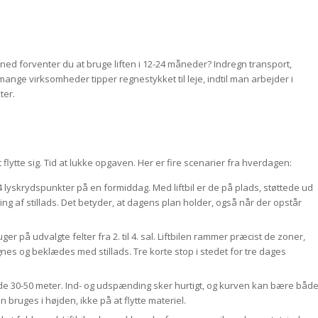
d forventer du at bruge liften i 12-24 måneder? Indregn transport,
nge virksomheder tipper regnestykket til leje, indtil man arbejder i
ter.
at flytte sig. Tid at lukke opgaven. Her er fire scenarier fra hverdagen:
lyskrydspunkter på en formiddag. Med liftbil er de på plads, støttede ud
ing af stillads. Det betyder, at dagens plan holder, også når der opstår
på udvalgte felter fra 2. til 4. sal. Liftbilen rammer præcist de zoner,
es og beklædes med stillads. Tre korte stop i stedet for tre dages
de 30-50 meter. Ind- og udspænding sker hurtigt, og kurven kan bære båd
 bruges i højden, ikke på at flytte materiel.