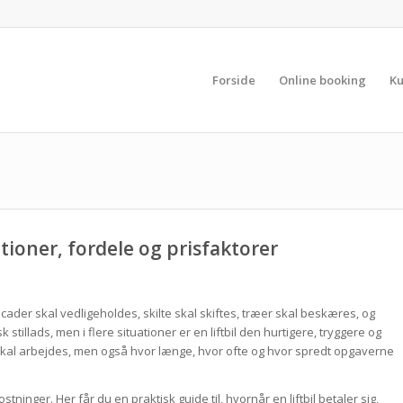
Forside
Online booking
Ku
tioner, fordele og prisfaktorer
ader skal vedligeholdes, skilte skal skiftes, træer skal beskæres, og
stillads, men i flere situationer er en liftbil den hurtigere, tryggere og
r skal arbejdes, men også hvor længe, hvor ofte og hvor spredt opgaverne
tninger. Her får du en praktisk guide til, hvornår en liftbil betaler sig,