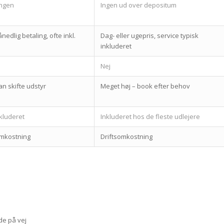
 ingen
Ingen ud over depositum
nedlig betaling, ofte inkl.
Dag- eller ugepris, service typisk
e
inkluderet
Nej
an skifte udstyr
Meget høj – book efter behov
kluderet
Inkluderet hos de fleste udlejere
omkostning
Driftsomkostning
de på vej