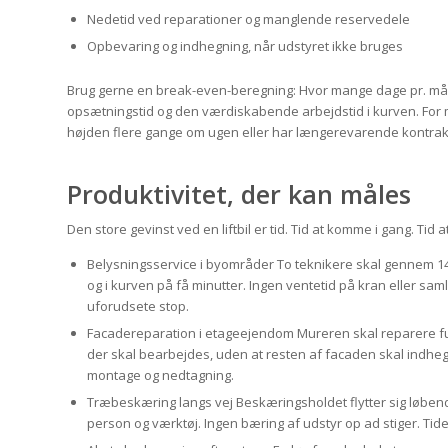
Nedetid ved reparationer og manglende reservedele
Opbevaring og indhegning, når udstyret ikke bruges
Brug gerne en break-even-beregning: Hvor mange dage pr. måne
opsætningstid og den værdiskabende arbejdstid i kurven. For ma
højden flere gange om ugen eller har længerevarende kontrak
Produktivitet, der kan måles
Den store gevinst ved en liftbil er tid. Tid at komme i gang. Tid 
Belysningsservice i byområder To teknikere skal gennem 14 
og i kurven på få minutter. Ingen ventetid på kran eller saml
uforudsete stop.
Facadereparation i etageejendom Mureren skal reparere fuger 
der skal bearbejdes, uden at resten af facaden skal indhegn
montage og nedtagning.
Træbeskæring langs vej Beskæringsholdet flytter sig løben
person og værktøj. Ingen bæring af udstyr op ad stiger. Tiden