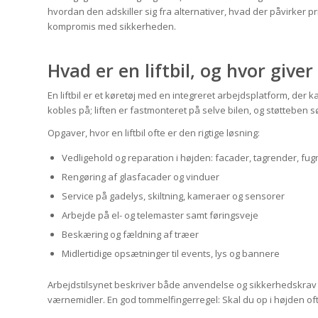
hvordan den adskiller sig fra alternativer, hvad der påvirker 
kompromis med sikkerheden.
Hvad er en liftbil, og hvor give
En liftbil er et køretøj med en integreret arbejdsplatform, der k
kobles på; liften er fastmonteret på selve bilen, og støtteben sø
Opgaver, hvor en liftbil ofte er den rigtige løsning:
Vedligehold og reparation i højden: facader, tagrender, fu
Rengøring af glasfacader og vinduer
Service på gadelys, skiltning, kameraer og sensorer
Arbejde på el- og telemaster samt føringsveje
Beskæring og fældning af træer
Midlertidige opsætninger til events, lys og bannere
Arbejdstilsynet beskriver både anvendelse og sikkerhedskrav v
værnemidler. En god tommelfingerregel: Skal du op i højden ofte, p