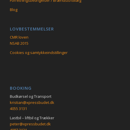
Forretningsbetingelser / Brændstoftillæg
Blog
LOVBESTEMMELSER
CMR loven
NSAB 2015
Cookies og samtykkeindstillinger
BOOKING
Budkørsel og Transport
kristian@xpressbudet.dk
4055 3131
Lastbil – liftbil og Trækker
peter@xpressbudet.dk
4087 3131