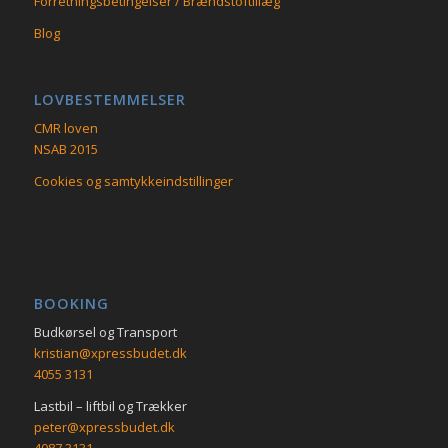
Forretningsbetingelser / Brændstoftillæg
Blog
LOVBESTEMMELSER
CMR loven
NSAB 2015
Cookies og samtykkeindstillinger
BOOKING
Budkørsel og Transport
kristian@xpressbudet.dk
4055 3131
Lastbil – liftbil og Trækker
peter@xpressbudet.dk
4087 3131