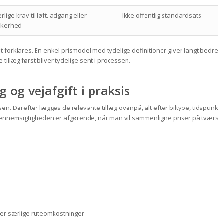
rlige krav til løft, adgang eller
Ikke offentlig standardsats
kkerhed
t forklares. En enkel prismodel med tydelige definitioner giver langt bedre
tillæg først bliver tydelige sent i processen.
og vejafgift i praksis
n. Derefter lægges de relevante tillæg ovenpå, alt efter biltype, tidspunk
gennemsigtigheden er afgørende, når man vil sammenligne priser på tvær
ller særlige ruteomkostninger