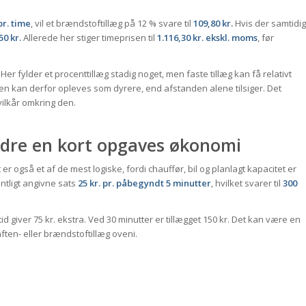
pr. time
, vil et brændstoftillæg på 12 % svare til
109,80 kr.
Hvis der samtidig
50 kr.
Allerede her stiger timeprisen til
1.116,30 kr. ekskl. moms
, før
r fylder et procenttillæg stadig noget, men faste tillæg kan få relativt
en kan derfor opleves som dyrere, end afstanden alene tilsiger. Det
ilkår omkring den.
dre en kort opgaves økonomi
et er også et af de mest logiske, fordi chauffør, bil og planlagt kapacitet er
ntligt angivne sats
25 kr. pr. påbegyndt 5 minutter
, hvilket svarer til
300
 giver 75 kr. ekstra. Ved 30 minutter er tillægget 150 kr. Det kan være en
aften- eller brændstoftillæg oveni.