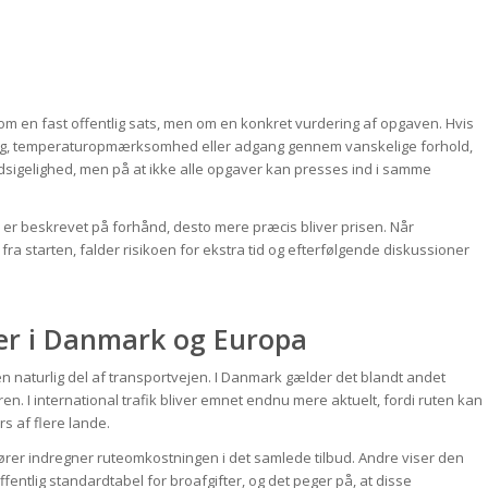
e om en fast offentlig sats, men om en konkret vurdering af opgaven. Hvis
ing, temperaturopmærksomhed eller adgang gennem vanskelige forhold,
rudsigelighed, men på at ikke alle opgaver kan presses ind i samme
 er beskrevet på forhånd, desto mere præcis bliver prisen. Når
ra starten, falder risikoen for ekstra tid og efterfølgende diskussioner
er i Danmark og Europa
 en naturlig del af transportvejen. I Danmark gælder det blandt andet
ren. I international trafik bliver emnet endnu mere aktuelt, fordi ruten kan
s af flere lande.
rtører indregner ruteomkostningen i det samlede tilbud. Andre viser den
fentlig standardtabel for broafgifter, og det peger på, at disse