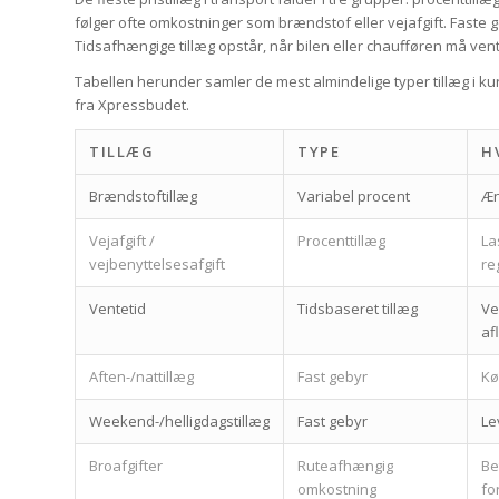
følger ofte omkostninger som brændstof eller vejafgift. Faste ge
Tidsafhængige tillæg opstår, når bilen eller chaufføren må vent
Tabellen herunder samler de mest almindelige typer tillæg i ku
fra Xpressbudet.
TILLÆG
TYPE
H
Brændstoftillæg
Variabel procent
Æn
Vejafgift /
Procenttillæg
La
vejbenyttelsesafgift
re
Ventetid
Tidsbaseret tillæg
Ve
af
Aften-/nattillæg
Fast gebyr
Kø
Weekend-/helligdagstillæg
Fast gebyr
Le
Broafgifter
Ruteafhængig
Be
omkostning
fo