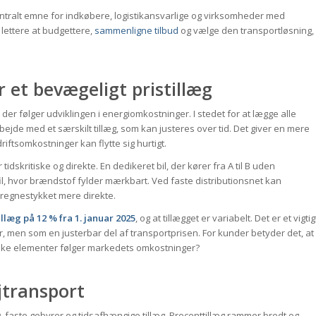
entralt emne for indkøbere, logistikansvarlige og virksomheder med
 lettere at budgettere,
sammenligne tilbud
og vælge den transportløsning,
r et bevægeligt pristillæg
 der følger udviklingen i energiomkostninger. I stedet for at lægge alle
bejde med et særskilt tillæg, som kan justeres over tid. Det giver en mere
riftsomkostninger kan flytte sig hurtigt.
idskritiske og direkte. En dedikeret bil, der kører fra A til B uden
l, hvor brændstof fylder mærkbart. Ved faste distributionsnet kan
regnestykket mere direkte.
llæg på 12 % fra 1. januar 2025
, og at tillægget er variabelt. Det er et vigtig
r, men som en justerbar del af transportprisen. For kunder betyder det, at
vilke elementer følger markedets omkostninger?
ejtransport
læg, faste gebyrer og tidsafhængige tillæg. Procenttillæg rammer bredt og