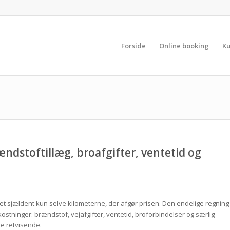
Forside
Online booking
Ku
rændstoftillæg, broafgifter, ventetid og
det sjældent kun selve kilometerne, der afgør prisen. Den endelige regning
kostninger: brændstof, vejafgifter, ventetid, broforbindelser og særlig
e retvisende.