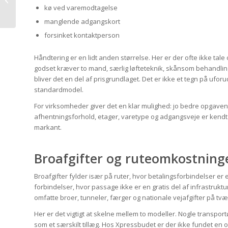
Hvad skal du vælge til
kø ved varemodtagelse
tidskritiske...
manglende adgangskort
forsinket kontaktperson
Håndtering er en lidt anden størrelse. Her er der ofte ikke tal
godset kræver to mand, særlig løfteteknik, skånsom behandl
bliver det en del af prisgrundlaget. Det er ikke et tegn på ufo
standardmodel.
For virksomheder giver det en klar mulighed: jo bedre opgaven
afhentningsforhold, etager, varetype og adgangsveje er kendt f
markant.
Broafgifter og ruteomkostning
Broafgifter fylder især på ruter, hvor betalingsforbindelser er
forbindelser, hvor passage ikke er en gratis del af infrastruktu
omfatte broer, tunneler, færger og nationale vejafgifter på tvær
Her er det vigtigt at skelne mellem to modeller. Nogle transpo
som et særskilt tillæg. Hos Xpressbudet er der ikke fundet en of