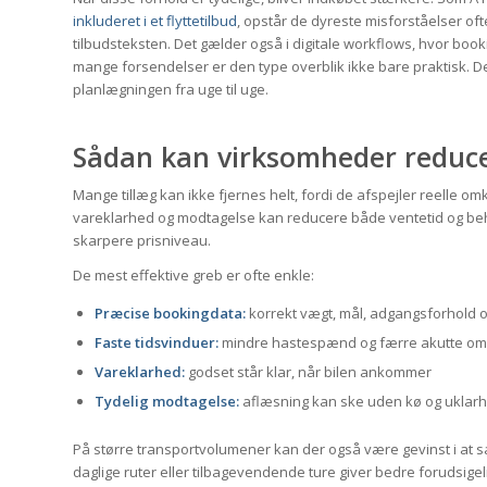
inkluderet i et flyttetilbud
, opstår de dyreste misforståelser oft
tilbudsteksten. Det gælder også i digitale workflows, hvor book
mange forsendelser er den type overblik ikke bare praktisk. De
planlægningen fra uge til uge.
Sådan kan virksomheder reduce
Mange tillæg kan ikke fjernes helt, fordi de afspejler reelle o
vareklarhed og modtagelse kan reducere både ventetid og behov
skarpere prisniveau.
De mest effektive greb er ofte enkle:
Præcise bookingdata:
korrekt vægt, mål, adgangsforhold 
Faste tidsvinduer:
mindre hastespænd og færre akutte om
Vareklarhed:
godset står klar, når bilen ankommer
Tydelig modtagelse:
aflæsning kan ske uden kø og uklar
På større transportvolumener kan der også være gevinst i at 
daglige ruter eller tilbagevendende ture giver bedre forudsigel