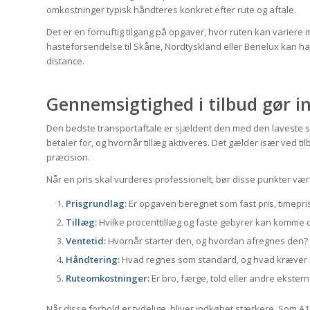
omkostninger typisk håndteres konkret efter rute og aftale.
Det er en fornuftig tilgang på opgaver, hvor ruten kan variere
hasteforsendelse til Skåne, Nordtyskland eller Benelux kan have
distance.
Gennemsigtighed i tilbud gør i
Den bedste transportaftale er sjældent den med den laveste s
betaler for, og hvornår tillæg aktiveres. Det gælder især ved t
præcision.
Når en pris skal vurderes professionelt, bør disse punkter være 
Prisgrundlag:
Er opgaven beregnet som fast pris, timepris
Tillæg:
Hvilke procenttillæg og faste gebyrer kan komme 
Ventetid:
Hvornår starter den, og hvordan afregnes den?
Håndtering:
Hvad regnes som standard, og hvad kræver s
Ruteomkostninger:
Er bro, færge, told eller andre ekster
Når disse forhold er tydelige, bliver indkøbet stærkere. Som A