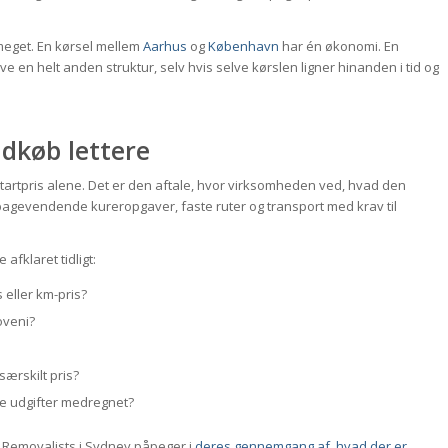
 meget. En kørsel mellem
Aarhus
og
København
har én økonomi. En
 en helt anden struktur, selv hvis selve kørslen ligner hinanden i tid og
ndkøb lettere
tartpris alene. Det er den aftale, hvor virksomheden ved, hvad den
ilbagevendende kureropgaver, faste ruter og transport med krav til
afklaret tidligt:
 eller km-pris?
oveni?
ærskilt pris?
ne udgifter medregnet?
1 Removalists i Sydney påpeger i
deres gennemgang af, hvad der er