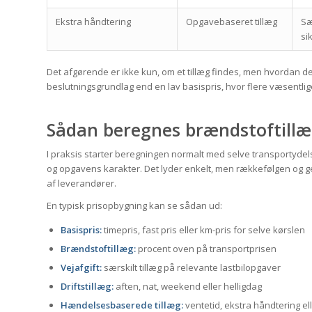
Ekstra håndtering
Opgavebaseret tillæg
Sæ
si
Det afgørende er ikke kun, om et tillæg findes, men hvordan de
beslutningsgrundlag end en lav basispris, hvor flere væsentlige 
Sådan beregnes brændstoftillæg 
I praksis starter beregningen normalt med selve transportydelse
og opgavens karakter. Det lyder enkelt, men rækkefølgen og 
af leverandører.
En typisk prisopbygning kan se sådan ud:
Basispris:
timepris, fast pris eller km-pris for selve kørslen
Brændstoftillæg:
procent oven på transportprisen
Vejafgift:
særskilt tillæg på relevante lastbilopgaver
Driftstillæg:
aften, nat, weekend eller helligdag
Hændelsesbaserede tillæg:
ventetid, ekstra håndtering e