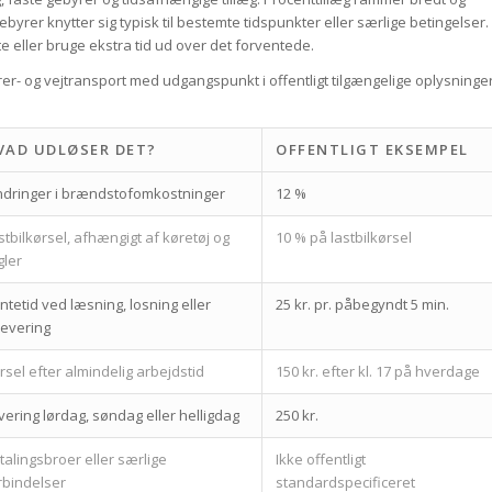
byrer knytter sig typisk til bestemte tidspunkter eller særlige betingelser.
e eller bruge ekstra tid ud over det forventede.
rer- og vejtransport med udgangspunkt i offentligt tilgængelige oplysninge
VAD UDLØSER DET?
OFFENTLIGT EKSEMPEL
dringer i brændstofomkostninger
12 %
stbilkørsel, afhængigt af køretøj og
10 % på lastbilkørsel
gler
ntetid ved læsning, losning eller
25 kr. pr. påbegyndt 5 min.
levering
rsel efter almindelig arbejdstid
150 kr. efter kl. 17 på hverdage
vering lørdag, søndag eller helligdag
250 kr.
talingsbroer eller særlige
Ikke offentligt
rbindelser
standardspecificeret