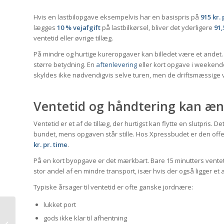
Hvis en lastbilopgave eksempelvis har en basispris på
915 kr. 
lægges
10 % vejafgift
på lastbilkørsel, bliver det yderligere
91,
ventetid eller øvrige tillæg.
På mindre og hurtige kureropgaver kan billedet være et andet. He
større betydning. En
aftenlevering
eller kort opgave i weekend
skyldes ikke nødvendigvis selve turen, men de driftsmæssige v
Ventetid og håndtering kan æn
Ventetid er et af de tillæg, der hurtigst kan flytte en slutpris. D
bundet, mens opgaven står stille. Hos Xpressbudet er den offe
kr. pr. time
.
På en kort byopgave er det mærkbart. Bare 15 minutters ventetid
stor andel af en mindre transport, især hvis der også ligger et 
Typiske årsager til ventetid er ofte ganske jordnære:
lukket port
Levering før kl. 9/12 vs.
gods ikke klar til afhentning
samme-dag kurér: