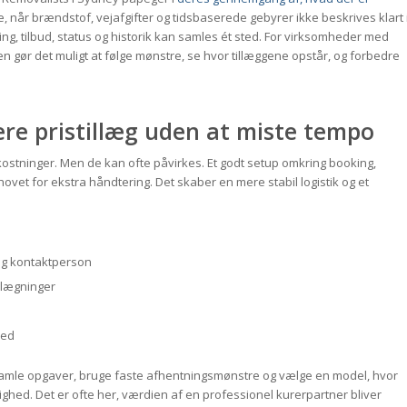
e, når brændstof, vejafgifter og tidsbaserede gebyrer ikke beskrives klart 
ing, tilbud, status og historik kan samles ét sted. For virksomheder med
n gør det muligt at følge mønstre, se hvor tillæggene opstår, og forbedre
re pristillæg uden at miste tempo
mkostninger. Men de kan ofte påvirkes. Et godt setup omkring booking,
et for ekstra håndtering. Det skaber en mere stabil logistik og et
og kontaktperson
lægninger
hed
samle opgaver, bruge faste afhentningsmønstre og vælge en model, hvor
ighed. Det er ofte her, værdien af en professionel kurerpartner bliver