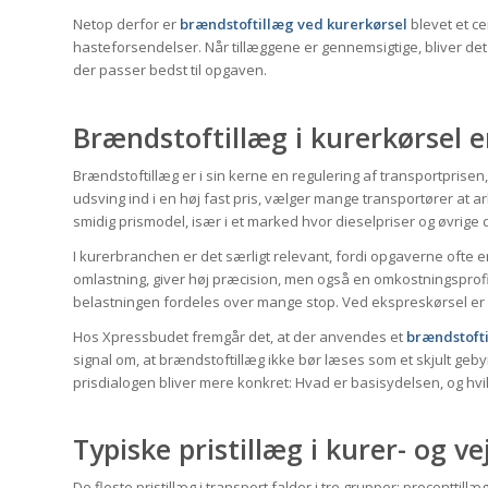
Netop derfor er
brændstoftillæg ved kurerkørsel
blevet et c
hasteforsendelser. Når tillæggene er gennemsigtige, bliver det
der passer bedst til opgaven.
Brændstoftillæg i kurerkørsel e
Brændstoftillæg er i sin kerne en regulering af transportprisen,
udsving ind i en høj fast pris, vælger mange transportører at ar
smidig prismodel, især i et marked hvor dieselpriser og øvrige d
I kurerbranchen er det særligt relevant, fordi opgaverne ofte er t
omlastning, giver høj præcision, men også en omkostningsprofi
belastningen fordeles over mange stop. Ved ekspreskørsel er 
Hos Xpressbudet fremgår det, at der anvendes et
brændstofti
signal om, at brændstoftillæg ikke bør læses som et skjult geby
prisdialogen bliver mere konkret: Hvad er basisydelsen, og h
Typiske pristillæg i kurer- og v
De fleste pristillæg i transport falder i tre grupper: procenttil