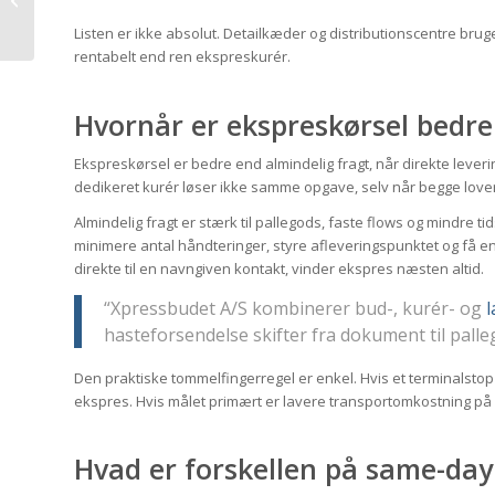
ventetid
Listen er ikke absolut. Detailkæder og distributionscentre bruge
rentabelt end ren ekspreskurér.
Hvornår er ekspreskørsel bedre
Ekspreskørsel er bedre end almindelig fragt, når direkte leverin
dedikeret kurér løser ikke samme opgave, selv når begge lover 
Almindelig fragt er stærk til pallegods, faste flows og mindre t
minimere antal håndteringer, styre afleveringspunktet og få en
direkte til en navngiven kontakt, vinder ekspres næsten altid.
“Xpressbudet A/S kombinerer bud-, kurér- og
l
hasteforsendelse skifter fra dokument til palle
Den praktiske tommelfingerregel er enkel. Hvis et terminalsto
ekspres. Hvis målet primært er lavere transportomkostning på 
Hvad er forskellen på same-day 