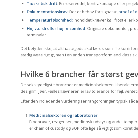
Tidskritisk drift:
En reservedel, kontraktmappe eller projek
Dokumentationskrav:
Der er behov for signatur,
proof of d
Temperaturfølsomhed:
Indholdet kræver køl, frost eller k
Høj værdi eller høj følsomhed:
Originale dokumenter, proto
terminaler.
Det betyder ikke, at alt hastegods skal køres som lille kurérfors
stadig være rigtigt, men i en anden transportform end klassisk
Hvilke 6 brancher får størst ge
De seks tydeligste brancher er medicinalsektoren, liberale er
designmiljøer. Fællesnævneren er lav tolerance for fejl, ventetid
Efter den indledende vurdering ser rangordningen typisk såda
Medicinalsektoren og laboratorier
Blodprøver, reagenser, medicinsk udstyr og andet tempera
er chain of custody og SOP ofte lige så vigtigt som køretid