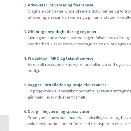
Advokater, revisorer og finanshuse
Originale kontrakter, underskrevne dokumenter og fortrol
aflevering. En scan kan være nyttig, men erstatter ikke alti
Offentlige myndigheder og regioner
Myndighedsprocesser, interne sager, følsomme akter og
sporbarhed. Her er korrekt modtagelse en del af opgaven, 
Produktion, MRO og teknisk service
En enkelt reservedel kan være forskellen på drift og stilst
hurtigt.
Byggeri, installation og projektleverancer
En projektpakke, specialkomponent eller revideret tegnin
går hjem. Tidsvinduet er tit smalt.
Design, højværdi og specialvarer
Prototyper, showroom-materiale, udstillingsvarer og højvær
volumenkapacitet. Her er færre led i transporten en klar f
Butikslevering: undgå
tomme hylder og