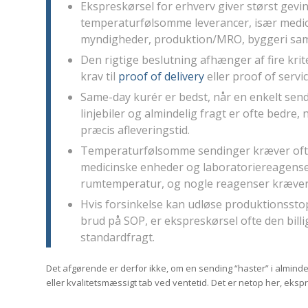
Ekspreskørsel for erhverv giver størst gevi
temperaturfølsomme leverancer, især medici
myndigheder, produktion/MRO, byggeri samt
Den rigtige beslutning afhænger af fire krit
krav til
proof of delivery
eller proof of servic
Same-day kurér er bedst, når en enkelt sendi
linjebiler og almindelig fragt er ofte bedre
præcis afleveringstid.
Temperaturfølsomme sendinger kræver ofte
medicinske enheder og laboratoriereagenser 
rumtemperatur, og nogle reagenser kræver
Hvis forsinkelse kan udløse produktionssto
brud på SOP, er ekspreskørsel ofte den billi
standardfragt.
Det afgørende er derfor ikke, om en sending “haster” i alminde
eller kvalitetsmæssigt tab ved ventetid. Det er netop her, ekspr