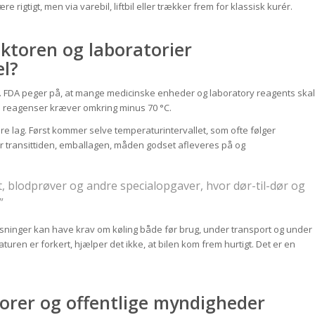
e rigtigt, men via varebil, liftbil eller trækker frem for klassisk kurér.
ktoren og laboratorier
l?
. FDA peger på, at mange medicinske enheder og laboratory reagents skal
le reagenser kræver omkring minus 70 °C.
re lag. Først kommer selve temperaturintervallet, som ofte følger
 transittiden, emballagen, måden godset afleveres på og
, blodprøver og andre specialopgaver, hvor dør-til-dør og
”
løsninger kan have krav om køling både før brug, under transport og under
turen er forkert, hjælper det ikke, at bilen kom frem hurtigt. Det er en
sorer og offentlige myndigheder