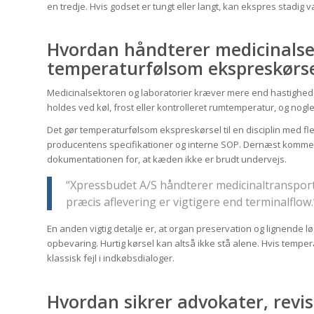
en tredje. Hvis godset er tungt eller langt, kan ekspres stadig vær
Hvordan håndterer medicinalse
temperaturfølsom ekspreskørse
Medicinalsektoren og laboratorier kræver mere end hastighed
holdes ved køl, frost eller kontrolleret rumtemperatur, og nog
Det gør temperaturfølsom ekspreskørsel til en disciplin med fle
producentens specifikationer og interne SOP. Dernæst kommer
dokumentationen for, at kæden ikke er brudt undervejs.
“Xpressbudet A/S håndterer medicinaltransport
præcis aflevering er vigtigere end terminalflow.
En anden vigtig detalje er, at organ preservation og lignende 
opbevaring. Hurtig kørsel kan altså ikke stå alene. Hvis tempera
klassisk fejl i indkøbsdialoger.
Hvordan sikrer advokater, revi