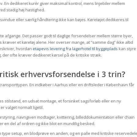
ov. En dedikeret kurér giver maksimal kontrol, mens linjebiler mellem
ed stadig høj hastighed.
vindue eller særlig håndtering ikke kan bøjes. Køretøjet dedikeres til
te afgange. Det passer godt til daglige forsendelser mellem større byer,
s kræver et køretøj alene. Her overser mange, at “samme dag” ikke altid
beskriver, hvordan
etapevis levering fra lagerhotel til byggeplads
kan styre
, der ofte kræver dedikeret kørsel på de kritiske stræk.
tisk erhvervsforsendelse i 3 trin?
ansporttypen. En indkøber i Aarhus eller en driftsleder i København får
es stilstand, en udsat montage, et forsinket sagsforløb eller en ny
 valget normalt ligetil.
rstyring, navngiven modtager, kvittering, billeddokumentation eller chain
er en del af ordren og ikke blot en mundtlig besked.
n type setup, en blodprøve en anden, og en palle med kritiske reservedel