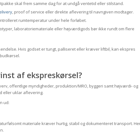
tpakke skal frem samme dag for at undgå ventetid eller stilstand.
elivery
, proof of service eller direkte aflevering til navngiven modtager.
ontrolleret rumtemperatur under hele forløbet.
typer, laboratoriemateriale eller højværdigods bør ikke rundt om flere
endelse. Hvis godset er tungt, palliseret eller kræver liftbil, kan ekspres
 budkørsel.
vinst af ekspreskørsel?
hverv, offentlige myndigheder, produktion/MRO, byggeri samt højværdi- og
 eller uklar aflevering.
n ud:
turfølsomt materiale kræver hurtig, stabil og dokumenteret transport. He
en.