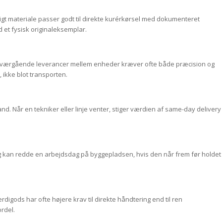
igt materiale passer godt til direkte kurérkørsel med dokumenteret
d et fysisk originaleksemplar.
 tværgående leverancer mellem enheder kræver ofte både præcision og
ikke blot transporten.
and. Når en tekniker eller linje venter, stiger værdien af same-day delivery
g kan redde en arbejdsdag på byggepladsen, hvis den når frem før holdet
digods har ofte højere krav til direkte håndtering end til ren
ordel.