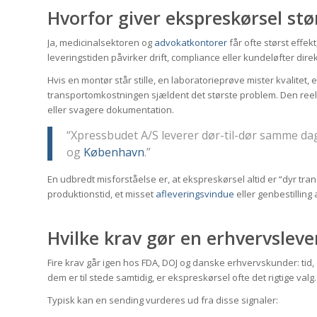
Hvorfor giver ekspreskørsel stø
Ja, medicinalsektoren og
advokatkontorer
får ofte størst effek
leveringstiden påvirker drift, compliance eller kundeløfter direk
Hvis en montør står stille, en laboratorieprøve mister kvalitet, 
transportomkostningen sjældent det største problem. Den reelle
eller svagere dokumentation.
“Xpressbudet A/S leverer dør-til-dør samme da
og
København
.”
En udbredt misforståelse er, at ekspreskørsel altid er “dyr transpo
produktionstid, et misset
afleveringsvindue
eller genbestilling
Hvilke krav gør en erhvervsleve
Fire krav går igen hos FDA, DOJ og danske erhvervskunder: tid,
dem er til stede samtidig, er ekspreskørsel ofte det rigtige valg.
Typisk kan en sending vurderes ud fra disse signaler: