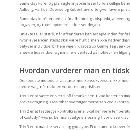
Same-day kurér og planlagte linjebiler løser to forskellige beh
Aalborg, Aarhus, Odense og København ofte giver lavere pris v
Same-day kurér er bedst, når afhentningstidspunkt, afleverings
opgaven, og ruten optimeres efter sendingen.
Linjekørsel er stærk, når afsenderen kan arbejde inden for fas
hvor leverancen stadig skal være hurtig, men ikke nødvendigvi
betyder individuel bil hele vejen. Knabstrup Gamle Teglværk 
snævre tidsvinduer og minimere ventetid på holdet – en tilgang
Hvordan vurderer man en tidskri
Den bedste metode er at starte med konsekvensen, ikke med tr
bedre valg, når risikoen vurderes før prislisten.
Trin 1 er at sætte en værdi på forsinkelsen. Hvad koster en tim
prøveudtagning? Hvis tabet overstiger merprisen ved ekspres, er
Trin 2 er at fastlægge kontrolkravene. Skal der være temperatu
of custody? Hvis ja, bør man vælge en løsning, hvor disse krav 
Trin 3 er at matche service og godstype. Et dokument kræver é