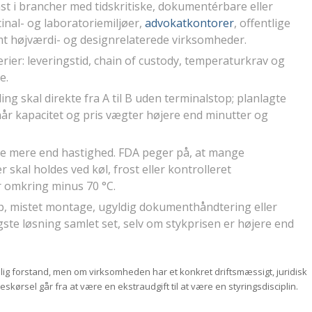
nst i brancher med tidskritiske, dokumentérbare eller
nal- og laboratoriemiljøer,
advokatkontorer
, offentlige
 højværdi- og designrelaterede virksomheder.
erier: leveringstid, chain of custody, temperaturkrav og
e.
ng skal direkte fra A til B uden terminalstop; planlagte
, når kapacitet og pris vægter højere end minutter og
 mere end hastighed. FDA peger på, at mange
skal holdes ved køl, frost eller kontrolleret
 omkring minus 70 °C.
p, mistet montage, ugyldig dokumenthåndtering eller
gste løsning samlet set, selv om stykprisen er højere end
lig forstand, men om virksomheden har et konkret driftsmæssigt, juridisk
eskørsel går fra at være en ekstraudgift til at være en styringsdisciplin.