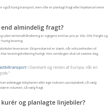
r også hurtig transport, men ofte er planlagt fragt eller linjekørsel mere
 end almindelig fragt?
g uden terminalhåndtering er vigtigere end lav pris pr. kilo. DHL Freight og
hurtig levering.
idskritiske leverancer. Ekspreskørsel er stærk, når virksomheden vil
 klar leveringskvittering hurtigt. Hvis sendingen skal ud samme dag,
astbiltransport
i Danmark og resten af Europa, når en
gods.”
p kan ødelægge tidsplanen eller øge risikoen uacceptabelt, så vælg
større volumen, så vælg fragt.
kurér og planlagte linjebiler?