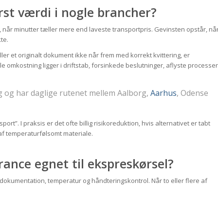
rst værdi i nogle brancher?
t, når minutter tæller mere end laveste transportpris. Gevinsten opstår, nå
te.
eller et originalt dokument ikke når frem med korrekt kvittering, er
 omkostning ligger i driftstab, forsinkede beslutninger, aflyste processer
g og har daglige rutenet mellem Aalborg,
Aarhus
, Odense
rt”. I praksis er det ofte billig risikoreduktion, hvis alternativet er tabt
 af temperaturfølsomt materiale.
rance egnet til ekspreskørsel?
 dokumentation, temperatur og håndteringskontrol. Når to eller flere af