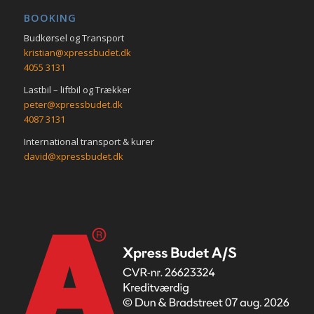
BOOKING
Budkørsel og Transport
kristian@xpressbudet.dk
4055 3131
Lastbil – liftbil og Trækker
peter@xpressbudet.dk
4087 3131
International transport & kurer
david@xpressbudet.dk