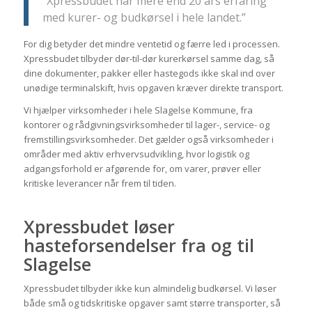
“Xpressbudet har mere end 20 års erfaring
med kurer- og budkørsel i hele landet.”
For dig betyder det mindre ventetid og færre led i processen.
Xpressbudet tilbyder dør-til-dør kurerkørsel samme dag, så
dine dokumenter, pakker eller hastegods ikke skal ind over
unødige terminalskift, hvis opgaven kræver direkte transport.
Vi hjælper virksomheder i hele Slagelse Kommune, fra
kontorer og rådgivningsvirksomheder til lager-, service- og
fremstillingsvirksomheder. Det gælder også virksomheder i
områder med aktiv erhvervsudvikling, hvor logistik og
adgangsforhold er afgørende for, om varer, prøver eller
kritiske leverancer når frem til tiden.
Xpressbudet løser
hasteforsendelser fra og til
Slagelse
Xpressbudet tilbyder ikke kun almindelig budkørsel. Vi løser
både små og tidskritiske opgaver samt større transporter, så