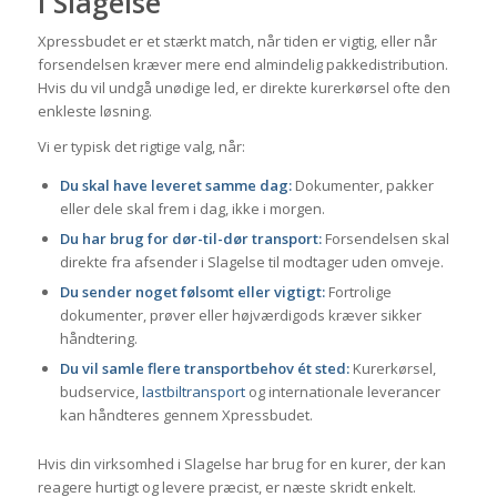
i Slagelse
Xpressbudet er et stærkt match, når tiden er vigtig, eller når
forsendelsen kræver mere end almindelig pakkedistribution.
Hvis du vil undgå unødige led, er direkte kurerkørsel ofte den
enkleste løsning.
Vi er typisk det rigtige valg, når:
Du skal have leveret samme dag:
Dokumenter, pakker
eller dele skal frem i dag, ikke i morgen.
Du har brug for dør-til-dør transport:
Forsendelsen skal
direkte fra afsender i Slagelse til modtager uden omveje.
Du sender noget følsomt eller vigtigt:
Fortrolige
dokumenter, prøver eller højværdigods kræver sikker
håndtering.
Du vil samle flere transportbehov ét sted:
Kurerkørsel,
budservice,
lastbiltransport
og internationale leverancer
kan håndteres gennem Xpressbudet.
Hvis din virksomhed i Slagelse har brug for en kurer, der kan
reagere hurtigt og levere præcist, er næste skridt enkelt.