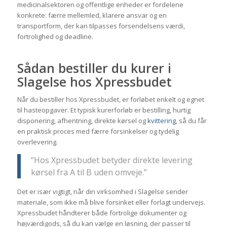
medicinalsektoren og offentlige enheder er fordelene
konkrete: færre mellemled, klarere ansvar og en
transportform, der kan tilpasses forsendelsens værdi,
fortrolighed og deadline.
Sådan bestiller du kurer i
Slagelse hos Xpressbudet
Når du bestiller hos Xpressbudet, er forløbet enkelt og egnet
til hasteopgaver. Et typisk kurerforløb er bestilling, hurtig
disponering, afhentning, direkte kørsel og
kvittering
, så du får
en praktisk proces med færre forsinkelser og tydelig
overlevering.
“Hos Xpressbudet betyder direkte levering
kørsel fra A til B uden omveje.”
Det er især vigtigt, når din virksomhed i Slagelse sender
materiale, som ikke må blive forsinket eller forlagt undervejs.
Xpressbudet håndterer både fortrolige dokumenter og
højværdigods, så du kan vælge en løsning, der passer til