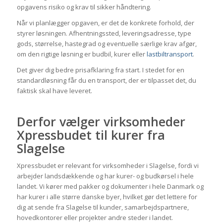
opgavens risiko og krav til sikker håndtering.
Når vi planlægger opgaven, er det de konkrete forhold, der
styrer løsningen. Afhentningssted, leveringsadresse, type
gods, størrelse, hastegrad og eventuelle særlige krav afgør,
om den rigtige løsning er budbil, kurer eller
lastbiltransport
.
Det giver dig bedre prisafklaring fra start. I stedet for en
standardløsning får du en transport, der er tilpasset det, du
faktisk skal have leveret.
Derfor vælger virksomheder
Xpressbudet til kurer fra
Slagelse
Xpressbudet er relevant for virksomheder i Slagelse, fordi vi
arbejder landsdækkende og har kurer- og budkørsel i hele
landet. Vi kører med pakker og dokumenter i hele Danmark og
har kurer i alle større danske byer, hvilket gør det lettere for
dig at sende fra Slagelse til kunder, samarbejdspartnere,
hovedkontorer eller projekter andre steder i landet.