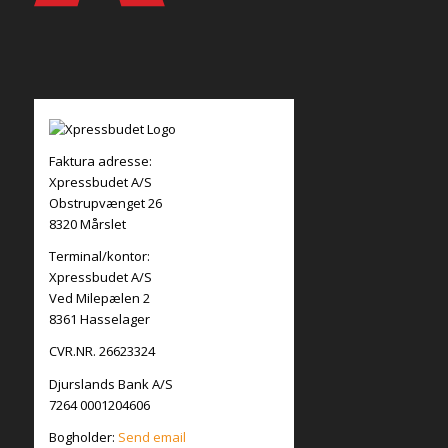
Faktura adresse:
Xpressbudet A/S
Obstrupvænget 26
8320 Mårslet
Terminal/kontor:
Xpressbudet A/S
Ved Milepælen 2
8361 Hasselager
CVR.NR. 26623324
Djurslands Bank A/S
7264 0001204606
Bogholder:
Send email