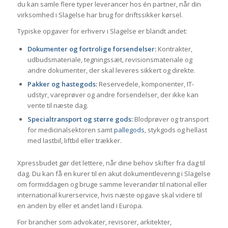
du kan samle flere typer leverancer hos én partner, når din
virksomhed i Slagelse har brug for driftssikker kørsel.
Typiske opgaver for erhverv i Slagelse er blandt andet:
Dokumenter og fortrolige forsendelser:
Kontrakter,
udbudsmateriale, tegningssæt, revisionsmateriale og
andre dokumenter, der skal leveres sikkert og direkte.
Pakker og hastegods:
Reservedele, komponenter, IT-
udstyr, vareprøver og andre forsendelser, der ikke kan
vente til næste dag.
Specialtransport og større gods:
Blodprøver og transport
for medicinalsektoren samt
pallegods
, stykgods og hellast
med lastbil, liftbil eller trækker.
Xpressbudet gør det lettere, når dine behov skifter fra dag til
dag. Du kan få en kurer til en akut dokumentlevering i Slagelse
om formiddagen og bruge samme leverandør til national eller
international kurerservice, hvis næste opgave skal videre til
en anden by eller et andet land i Europa.
For brancher som advokater, revisorer, arkitekter,