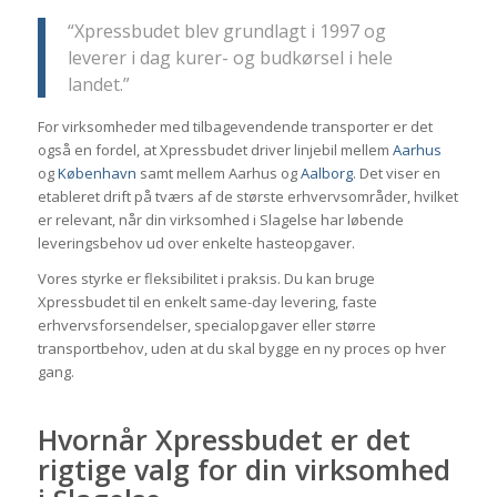
“Xpressbudet blev grundlagt i 1997 og
leverer i dag kurer- og budkørsel i hele
landet.”
For virksomheder med tilbagevendende transporter er det
også en fordel, at Xpressbudet driver linjebil mellem
Aarhus
og
København
samt mellem Aarhus og
Aalborg
. Det viser en
etableret drift på tværs af de største erhvervsområder, hvilket
er relevant, når din virksomhed i Slagelse har løbende
leveringsbehov ud over enkelte hasteopgaver.
Vores styrke er fleksibilitet i praksis. Du kan bruge
Xpressbudet til en enkelt same-day levering, faste
erhvervsforsendelser, specialopgaver eller større
transportbehov, uden at du skal bygge en ny proces op hver
gang.
Hvornår Xpressbudet er det
rigtige valg for din virksomhed