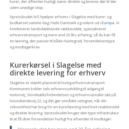
kurer, der afhenter hurtigt, kører direkte og leverer dør til dør
uden unødige stop.
Xpressbudet A/S hjælper erhverv i Slagelse med kurer- og
budkørsel samme dag i hele Danmark og videre ud i
Europa
. Vi
kombinerer landsdækkende rækkevidde, specialiseret
erhvervstransport og mere end 20 års erfaring, så du kan få
en løsning, der passer til både hastegrad, forsendelsestype
og modtagerkrav.
Kurerkørsel i Slagelse med
direkte levering for erhverv
Slagelse er stærkt placeret til hurtig erhvervstransport.
Kommunen kobler selv erhvervsudvikling til adgang til
motorvej, Storebæltsforbindelsen og erhvervsarealer tæt på
hovedlandevej 22, og det gør området velegnet, når din
virksomhed har brug for en kurerløsning med kort reaktionstid
og direkte levering. Xpressbudet bruger den type infrastruktur
til at få dine forsendelser hurtigt fra afsender til modtager.