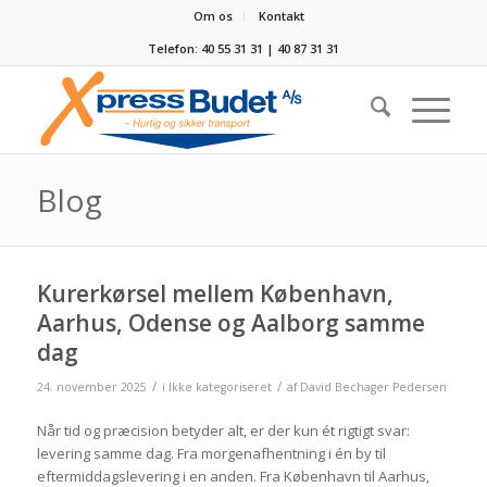
Om os
Kontakt
Telefon: 40 55 31 31 | 40 87 31 31
Blog
Kurerkørsel mellem København,
Aarhus, Odense og Aalborg samme
dag
/
/
24. november 2025
i
Ikke kategoriseret
af
David Bechager Pedersen
Når tid og præcision betyder alt, er der kun ét rigtigt svar:
levering samme dag. Fra morgenafhentning i én by til
eftermiddagslevering i en anden. Fra København til Aarhus,