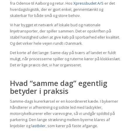
fra Odense til Aalborg og retur. Hos
Xpressbudet A/S
er det
hverdagslogistik, der er gjort enkel, gennemtænkt og
skalerbar for både små og store behov.
Vi har bygget et netværk af lokale bud og nationale
linjetransporter, der spiller sammen. Det er opskriften på
stabil hastighed uden at give køb på sporbarhed eller kvalitet.
Og det virker hele vejen rundt i Danmark.
Det korte af det lange: Same-day på tværs af landet er fuldt
muligt, når processerne spiller og ruterne kører på klokkeslæt.
Det er lige præcis det, vi har organiseret.
Hvad “samme dag” egentlig
betyder i praksis
Samme-dags kurerkørsel er en koordineret kæde. I bykerner
håndterer vi afhentning og sidste led med ladcykler,
motorcykelkurerer eller varevogne, så vi undgår spildtid på
parkering. Den lange strækning mellem byerne klares af
linjebiler og
lastbiler
, som kører på faste afgange.