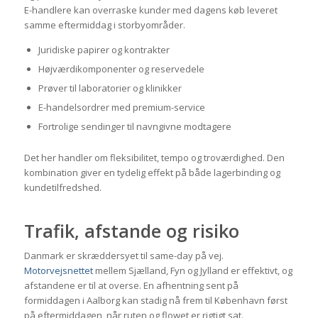
E-handlere kan overraske kunder med dagens køb leveret
samme eftermiddag i storbyområder.
Juridiske papirer og kontrakter
Højværdikomponenter og reservedele
Prøver til laboratorier og klinikker
E-handelsordrer med premium-service
Fortrolige sendinger til navngivne modtagere
Det her handler om fleksibilitet, tempo og troværdighed. Den
kombination giver en tydelig effekt på både lagerbinding og
kundetilfredshed.
Trafik, afstande og risiko
Danmark er skræddersyet til same-day på vej.
Motorvejsnettet
mellem Sjælland, Fyn og Jylland er effektivt, og
afstandene er til at overse. En afhentning sent på
formiddagen i Aalborg kan stadig nå frem til København først
på eftermiddagen, når ruten og flowet er rigtigt sat.