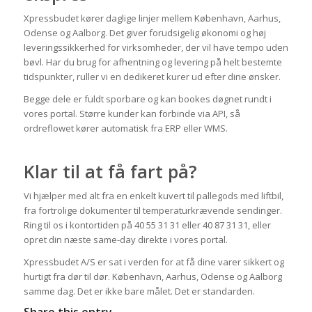
Xpressbudet kører daglige linjer mellem København, Aarhus,
Odense og Aalborg. Det giver forudsigelig økonomi og høj
leveringssikkerhed for virksomheder, der vil have tempo uden
bøvl. Har du brug for afhentning og levering på helt bestemte
tidspunkter, ruller vi en dedikeret kurer ud efter dine ønsker.
Begge dele er fuldt sporbare og kan bookes døgnet rundt i
vores portal. Større kunder kan forbinde via API, så
ordreflowet kører automatisk fra ERP eller WMS.
Klar til at få fart på?
Vi hjælper med alt fra en enkelt kuvert til pallegods med liftbil,
fra fortrolige dokumenter til temperaturkrævende sendinger.
Ring til os i kontortiden på 40 55 31 31 eller 40 87 31 31, eller
opret din næste same-day direkte i vores portal.
Xpressbudet A/S er sat i verden for at få dine varer sikkert og
hurtigt fra dør til dør. København, Aarhus, Odense og Aalborg
samme dag. Det er ikke bare målet. Det er standarden.
Share this entry