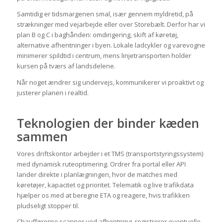
Samtidig er tidsmargenen smal, især gennem myldretid, på
strækninger med vejarbejde eller over Storebælt. Derfor har vi
plan B og C i baghånden: omdirigering, skift af køretøj,
alternative afhentninger i byen. Lokale ladcykler og varevogne
minimerer spildtid i centrum, mens linjetransporten holder
kursen på tværs af landsdelene.
Når noget ændrer sig undervejs, kommunikerer vi proaktivt og
justerer planen i realtid.
Teknologien der binder kæden
sammen
Vores driftskontor arbejder i et TMS (transportstyringssystem)
med dynamisk ruteoptimering. Ordrer fra portal eller API
lander direkte i planlægningen, hvor de matches med
køretøjer, kapacitet og prioritet. Telematik og live trafikdata
hjælper os med at beregne ETA og reagere, hvis trafikken
pludseligt stopper til.
Chaufførerne scanner ved afhentning, registrerer eventuelle