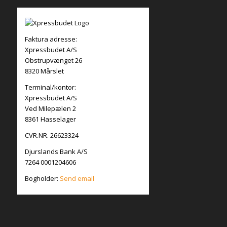
Faktura adresse:
Xpressbudet A/S
Obstrupvænget 26
8320 Mårslet
Terminal/kontor:
Xpressbudet A/S
Ved Milepælen 2
8361 Hasselager
CVR.NR. 26623324
Djurslands Bank A/S
7264 0001204606
Bogholder:
Send email