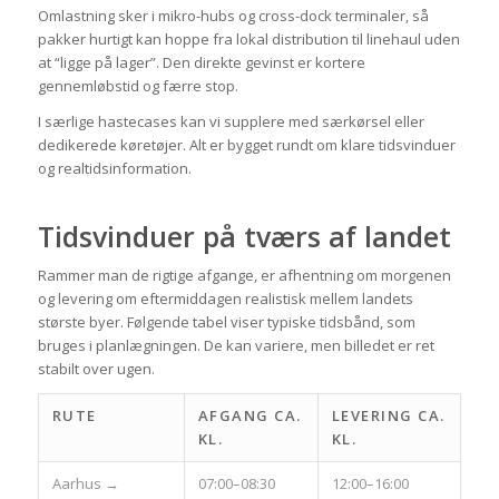
Omlastning sker i mikro-hubs og cross-dock terminaler, så
pakker hurtigt kan hoppe fra lokal distribution til linehaul uden
at “ligge på lager”. Den direkte gevinst er kortere
gennemløbstid og færre stop.
I særlige hastecases kan vi supplere med særkørsel eller
dedikerede køretøjer. Alt er bygget rundt om klare tidsvinduer
og realtidsinformation.
Tidsvinduer på tværs af landet
Rammer man de rigtige afgange, er afhentning om morgenen
og levering om eftermiddagen realistisk mellem landets
største byer. Følgende tabel viser typiske tidsbånd, som
bruges i planlægningen. De kan variere, men billedet er ret
stabilt over ugen.
RUTE
AFGANG CA.
LEVERING CA.
KL.
KL.
Aarhus →
07:00–08:30
12:00–16:00