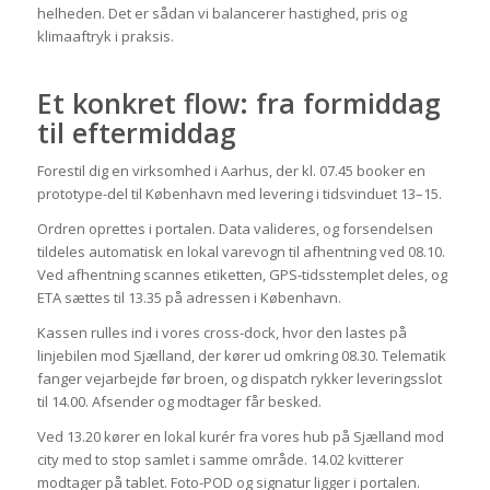
helheden. Det er sådan vi balancerer hastighed, pris og
klimaaftryk i praksis.
Et konkret flow: fra formiddag
til eftermiddag
Forestil dig en virksomhed i Aarhus, der kl. 07.45 booker en
prototype-del til København med levering i tidsvinduet 13–15.
Ordren oprettes i portalen. Data valideres, og forsendelsen
tildeles automatisk en lokal varevogn til afhentning ved 08.10.
Ved afhentning scannes etiketten, GPS-tidsstemplet deles, og
ETA sættes til 13.35 på adressen i København.
Kassen rulles ind i vores cross-dock, hvor den lastes på
linjebilen mod Sjælland, der kører ud omkring 08.30. Telematik
fanger vejarbejde før broen, og dispatch rykker leveringsslot
til 14.00. Afsender og modtager får besked.
Ved 13.20 kører en lokal kurér fra vores hub på Sjælland mod
city med to stop samlet i samme område. 14.02 kvitterer
modtager på tablet. Foto-POD og signatur ligger i portalen.