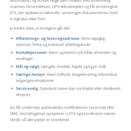
automatisk, og du kan følge den i realtid. Ved afhentning
scannes forsendelsen, GPS-tidsstemples og får en beregnet
ETA, der opdateres løbende. Leveringen dokumenteres med
e-signatur eller foto.
Jo bedre data, jo hurtigere går det.
Afhentnings- og leveringsadresse
: Skriv nøjagtig
adresse, firma og eventuel afdelingskode
Kontaktpersoner
: Navn og telefon på både afsender og
modtager
Mål og vægt
: Længde, bredde, højde og kg pr. kolli
Særlige hensyn
: Skørt indhold, etagelevering, tidsvindue,
adgangsinstruktioner
Servicevalg
: Standard same-day via linjebil eller dedikeret
ekspres
Du får undervejs automatiske notifikationer via e-mail eller
SMS. Ved afvigelser opdaterer vi ETA og koordinerer næste
skridt, så alle parter er orienteret.