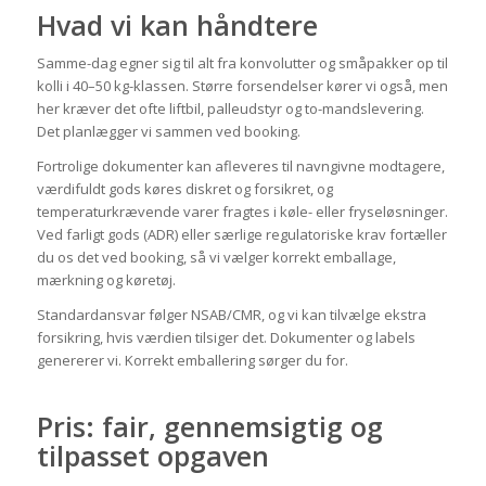
Hvad vi kan håndtere
Samme-dag egner sig til alt fra konvolutter og småpakker op til
kolli i 40–50 kg-klassen. Større forsendelser kører vi også, men
her kræver det ofte liftbil, palleudstyr og to-mandslevering.
Det planlægger vi sammen ved booking.
Fortrolige dokumenter kan afleveres til navngivne modtagere,
værdifuldt gods køres diskret og forsikret, og
temperaturkrævende varer fragtes i køle- eller fryseløsninger.
Ved farligt gods (ADR) eller særlige regulatoriske krav fortæller
du os det ved booking, så vi vælger korrekt emballage,
mærkning og køretøj.
Standardansvar følger NSAB/CMR, og vi kan tilvælge ekstra
forsikring, hvis værdien tilsiger det. Dokumenter og labels
genererer vi. Korrekt emballering sørger du for.
Pris: fair, gennemsigtig og
tilpasset opgaven