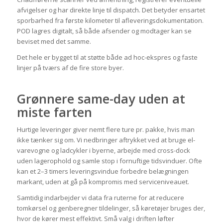
afvigelser og har direkte linje til dispatch. Det betyder ensartet
sporbarhed fra første kilometer til afleveringsdokumentation.
POD lagres digitalt, så både afsender og modtager kan se
beviset med det samme.
Det hele er bygget til at støtte både ad hoc-ekspres og faste
linjer på tværs af de fire store byer.
Grønnere same-day uden at
miste farten
Hurtige leveringer giver nemt flere ture pr. pakke, hvis man
ikke tænker sig om. Vi nedbringer aftrykket ved at bruge el-
varevogne og ladcykler i byerne, arbejde med cross-dock
uden lagerophold og samle stop i fornuftige tidsvinduer. Ofte
kan et 2–3 timers leveringsvindue forbedre belægningen
markant, uden at gå på kompromis med serviceniveauet.
Samtidig indarbejder vi data fra ruterne for at reducere
tomkørsel og genberegner tildelinger, så køretøjer bruges der,
hvor de kører mest effektivt. Små valg i driften løfter