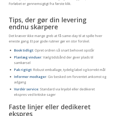
Forløbet er gennemsigtigt fra første klik.
Tips, der gør din levering
endnu skarpere
Det kræver ikke mange greb at få same-day til at spille hver
eneste gang. Et par gode rutiner gør en stor forskel.
Book tidligt
: Opret ordren så snart behovet opstår
Planlæg vinduer
: Vælg tidsbånd der giver plads til
samkørsel
Pak rigtigt
: Robust emballage, tydelig label og korrekt mål
Informer modtager
: Giv besked om forventet ankomst og
adgang
Vurdér service
: Standard via linjebil eller dedikeret
ekspres ved kritiske sager
Faste linjer eller dedikeret
ekspres