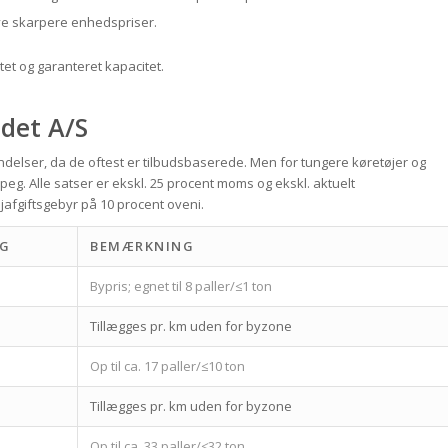
ive skarpere enhedspriser.
litet og garanteret kapacitet.
det A/S
sendelser, da de oftest er tilbudsbaserede. Men for tungere køretøjer og
rpeg. Alle satser er ekskl. 25 procent moms og ekskl. aktuelt
ejafgiftsgebyr på 10 procent oveni.
ÆG
BEMÆRKNING
Bypris; egnet til 8 paller/≤1 ton
Tillægges pr. km uden for byzone
Op til ca. 17 paller/≤10 ton
Tillægges pr. km uden for byzone
Op til ca. 33 paller/≤32 ton