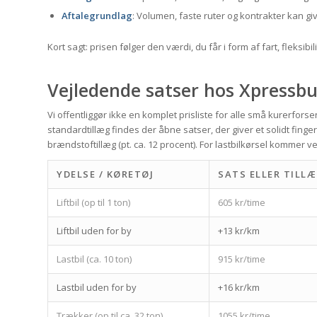
Aftalegrundlag
: Volumen, faste ruter og kontrakter kan g
Kort sagt: prisen følger den værdi, du får i form af fart, fleksibi
Vejledende satser hos Xpressbu
Vi offentliggør ikke en komplet prisliste for alle små kurerfor
standardtillæg findes der åbne satser, der giver et solidt finge
brændstoftillæg (pt. ca. 12 procent). For lastbilkørsel kommer v
YDELSE / KØRETØJ
SATS ELLER TILL
Liftbil (op til 1 ton)
605 kr/time
Liftbil uden for by
+13 kr/km
Lastbil (ca. 10 ton)
915 kr/time
Lastbil uden for by
+16 kr/km
Trækker (op til ca. 32 ton)
1055 kr/time