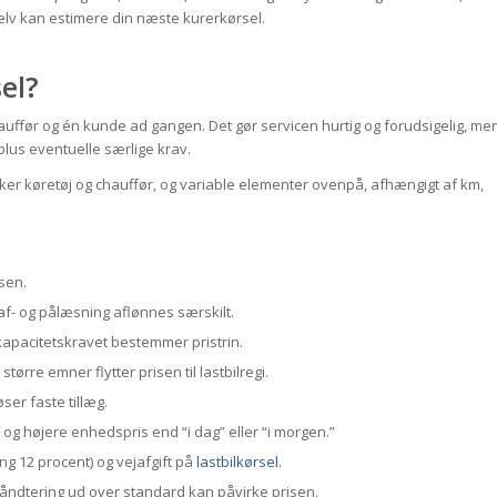
selv kan estimere din næste kurerkørsel.
el?
 chauffør og én kunde ad gangen. Det gør servicen hurtig og forudsigelig, me
plus eventuelle særlige krav.
er køretøj og chauffør, og variable elementer ovenpå, afhængigt af km,
sen.
af- og pålæsning aflønnes særskilt.
er; kapacitetskravet bestemmer pristrin.
større emner flytter prisen til lastbilregi.
ser faste tillæg.
 og højere enhedspris end “i dag” eller “i morgen.”
ing 12 procent) og vejafgift på
lastbilkørsel
.
åndtering ud over standard kan påvirke prisen.