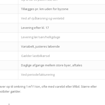
Tillægges pr. km uden for byzone
Ved af-/pålæsning og ventetid
Levering efter kl. 17
Levering lør/søn/helligdage
Variabelt, justeres løbende
Gælder lastbilkørsel
Daglige afgange mellem store byer, aftales
Ved periodefakturering
op til omkring 1 m³/1 ton, ofte med varebil eller liftbil. Større eller
astbiler gælder.