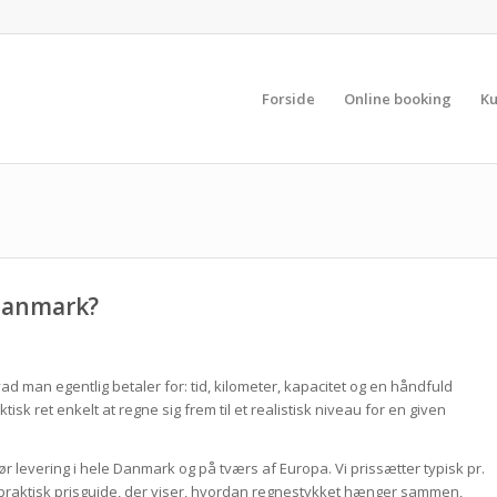
Forside
Online booking
Ku
 Danmark?
ad man egentlig betaler for: tid, kilometer, kapacitet og en håndfuld
tisk ret enkelt at regne sig frem til et realistisk niveau for en given
ør levering i hele Danmark og på tværs af Europa. Vi prissætter typisk pr.
en praktisk prisguide, der viser, hvordan regnestykket hænger sammen,