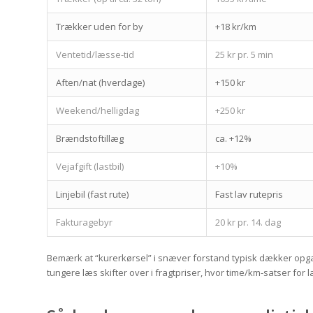
Trækker uden for by
+18 kr/km
Ventetid/læsse-tid
25 kr pr. 5 min
Aften/nat (hverdage)
+150 kr
Weekend/helligdag
+250 kr
Brændstoftillæg
ca. +12%
Vejafgift (lastbil)
+10%
Linjebil (fast rute)
Fast lav rutepris
Fakturagebyr
20 kr pr. 14. dag
Bemærk at “kurerkørsel” i snæver forstand typisk dækker opgaver 
tungere læs skifter over i fragtpriser, hvor time/km-satser for l