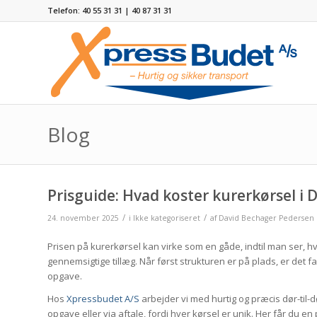
Telefon: 40 55 31 31 | 40 87 31 31
Blog
Prisguide: Hvad koster kurerkørsel i
/
/
24. november 2025
i
Ikke kategoriseret
af
David Bechager Pedersen
Prisen på kurerkørsel kan virke som en gåde, indtil man ser, hv
gennemsigtige tillæg. Når først strukturen er på plads, er det fak
opgave.
Hos
Xpressbudet A/S
arbejder vi med hurtig og præcis dør-til-d
opgave eller via aftale, fordi hver kørsel er unik. Her får du 