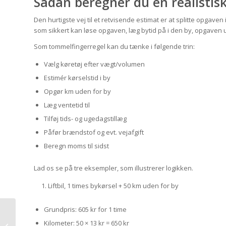
Sådan beregner du en realistisk
Den hurtigste vej til et retvisende estimat er at splitte opgaven i
som sikkert kan løse opgaven, læg bytid på i den by, opgaven 
Som tommelfingerregel kan du tænke i følgende trin:
Vælg køretøj efter vægt/volumen
Estimér kørselstid i by
Opgør km uden for by
Læg ventetid til
Tilføj tids- og ugedagstillæg
Påfør brændstof og evt. vejafgift
Beregn moms til sidst
Lad os se på tre eksempler, som illustrerer logikken.
Liftbil, 1 times bykørsel + 50 km uden for by
Grundpris: 605 kr for 1 time
Kurerkørsel mellem
København, Aarhus,
Kilometer: 50 × 13 kr = 650 kr