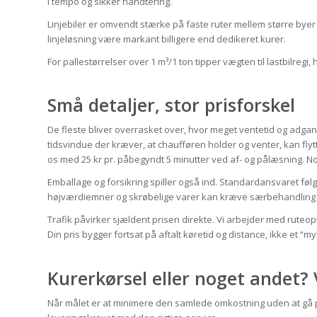
i tempo og sikker håndtering.
Linjebiler er omvendt stærke på faste ruter mellem større byer t
linjeløsning være markant billigere end dedikeret kurer.
For pallestørrelser over 1 m³/1 ton tipper vægten til lastbilregi
Små detaljer, stor prisforskel
De fleste bliver overrasket over, hvor meget ventetid og adga
tidsvindue der kræver, at chaufføren holder og venter, kan flytt
os med 25 kr pr. påbegyndt 5 minutter ved af- og pålæsning. Nogl
Emballage og forsikring spiller også ind. Standardansvaret føl
højværdiemner og skrøbelige varer kan kræve særbehandling ell
Trafik påvirker sjældent prisen direkte. Vi arbejder med ruteopt
Din pris bygger fortsat på aftalt køretid og distance, ikke et “myl
Kurerkørsel eller noget andet? 
Når målet er at minimere den samlede omkostning uden at gå 