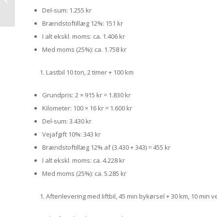
Odense og Aalborg
Del-sum: 1.255 kr
samme dag
Brændstoftillæg 12%: 151 kr
I alt ekskl. moms: ca. 1.406 kr
Med moms (25%): ca. 1.758 kr
Lastbil 10 ton, 2 timer + 100 km
Grundpris: 2 × 915 kr = 1.830 kr
Kilometer: 100 × 16 kr = 1.600 kr
Del-sum: 3.430 kr
Vejafgift 10%: 343 kr
Brændstoftillæg 12% af (3.430 + 343) = 455 kr
I alt ekskl. moms: ca. 4.228 kr
Med moms (25%): ca. 5.285 kr
Aftenlevering med liftbil, 45 min bykørsel + 30 km, 10 min v