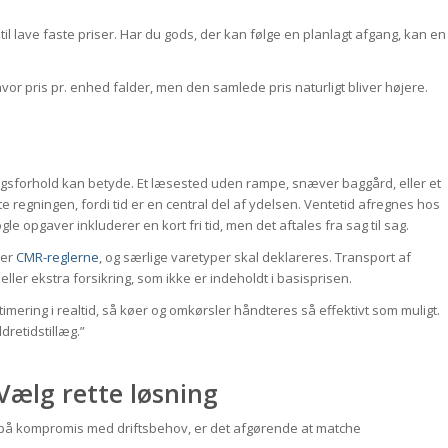
il lave faste priser. Har du gods, der kan følge en planlagt afgang, kan en
, hvor pris pr. enhed falder, men den samlede pris naturligt bliver højere.
ngsforhold kan betyde. Et læsested uden rampe, snæver baggård, eller et
e regningen, fordi tid er en central del af ydelsen. Ventetid afregnes hos
e opgaver inkluderer en kort fri tid, men det aftales fra sag til sag.
ger
CMR-reglerne
, og særlige varetyper skal deklareres. Transport af
er ekstra forsikring, som ikke er indeholdt i basisprisen.
imering i realtid, så køer og omkørsler håndteres så effektivt som muligt.
dretidstillæg.”
Vælg rette løsning
på kompromis med driftsbehov, er det afgørende at matche