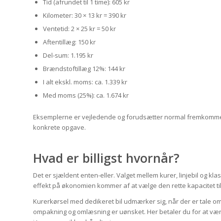
Tid (afrundet til 1 time): 605 kr
Kilometer: 30 × 13 kr = 390 kr
Ventetid: 2 × 25 kr = 50 kr
Aftentillæg: 150 kr
Del-sum: 1.195 kr
Brændstoftillæg 12%: 144 kr
I alt ekskl. moms: ca. 1.339 kr
Med moms (25%): ca. 1.674 kr
Eksemplerne er vejledende og forudsætter normal fremkommel
konkrete opgave.
Hvad er billigst hvornår?
Det er sjældent enten-eller. Valget mellem kurer, linjebil og kl
effekt på økonomien kommer af at vælge den rette kapacitet til
Kurerkørsel med dedikeret bil udmærker sig, når der er tale om 
ompakning og omlæsning er uønsket. Her betaler du for at være