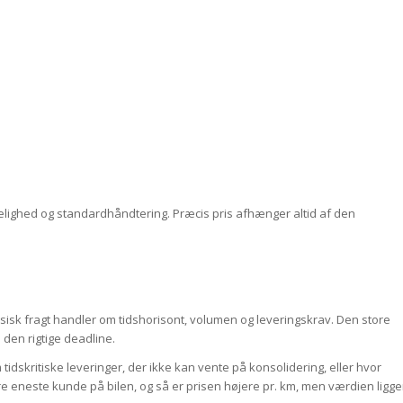
ighed og standardhåndtering. Præcis pris afhænger altid af den
assisk fragt handler om tidshorisont, volumen og leveringskrav. Den store
 den rigtige deadline.
tidskritiske leveringer, der ikke kan vente på konsolidering, eller hvor
 eneste kunde på bilen, og så er prisen højere pr. km, men værdien ligge