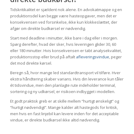
Tidskritikalitet er sjældent nok alene. En advokatmappe og en
produktionsdel kan begge være hasteopgaver, men det er
konsekvensen ved forsinkelse, ikke kun klokkeslættet, der
afgør om direkte budkørsel er nødvendig.
Start med deadline i minutter, ikke bare i dag eller i morgen.
Spørg derefter, hvad der sker, hvis leveringen glider 30, 60
eller 180 minutter. Hvis konsekvensen er tabt analysekvalitet,
produktionsstop eller brud på aftalt
afleveringsvindue
, peger
det mod direkte kørsel.
Beregn så, hvor mange led standardtransport vil tilføre. Hver
ekstra håndtering skaber varians. Hvis din leverance kun tåler
ét tidsvindue, men den planlagte rute indeholder terminal,
sortering og ny udkørsel, er risikoen indbygget i modellen.
Et godt praktisk greb er at skille mellem “hurtigt ønskeligt” og
“hurtigt nødvendigt”. Mange kalder alt hastegods for kritisk,
men hvis en fast linjebil kan levere inden for det acceptable
vindue, er direkte budkørsel ikke altid nødvendig.