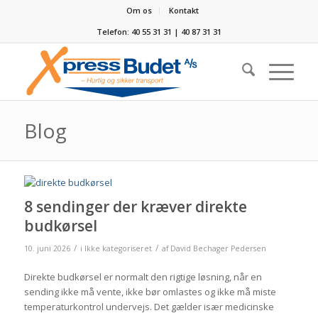
Om os
Kontakt
Telefon: 40 55 31 31 | 40 87 31 31
Blog
8 sendinger der kræver direkte
budkørsel
/
/
10. juni 2026
i
Ikke kategoriseret
af
David Bechager Pedersen
Direkte budkørsel er normalt den rigtige løsning, når en
sending ikke må vente, ikke bør omlastes og ikke må miste
temperaturkontrol undervejs. Det gælder især medicinske