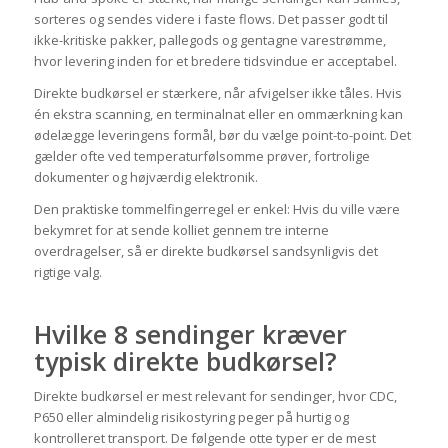
sorteres og sendes videre i faste flows. Det passer godt til
ikke-kritiske pakker, pallegods og gentagne varestrømme,
hvor levering inden for et bredere tidsvindue er acceptabel.
Direkte budkørsel er stærkere, når afvigelser ikke tåles. Hvis
én ekstra scanning, en terminalnat eller en ommærkning kan
ødelægge leveringens formål, bør du vælge point-to-point. Det
gælder ofte ved temperaturfølsomme prøver, fortrolige
dokumenter og højværdig elektronik.
Den praktiske tommelfingerregel er enkel: Hvis du ville være
bekymret for at sende kolliet gennem tre interne
overdragelser, så er direkte budkørsel sandsynligvis det
rigtige valg.
Hvilke 8 sendinger kræver
typisk direkte budkørsel?
Direkte budkørsel er mest relevant for sendinger, hvor CDC,
P650 eller almindelig risikostyring peger på hurtig og
kontrolleret transport. De følgende otte typer er de mest