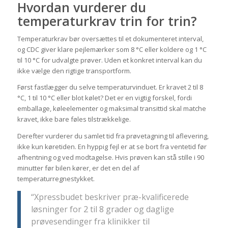
Hvordan vurderer du
temperaturkrav trin for trin?
Temperaturkrav bør oversættes til et dokumenteret interval,
og CDC giver klare pejlemærker som 8 °C eller koldere og 1 °C
til 10 °C for udvalgte prøver. Uden et konkret interval kan du
ikke vælge den rigtige transportform.
Først fastlægger du selve temperaturvinduet. Er kravet 2 til 8
°C, 1 til 10 °C eller blot kølet? Det er en vigtig forskel, fordi
emballage, køleelementer og maksimal transittid skal matche
kravet, ikke bare føles tilstrækkelige.
Derefter vurderer du samlet tid fra prøvetagning til aflevering,
ikke kun køretiden. En hyppig fejl er at se bort fra ventetid før
afhentning og ved modtagelse. Hvis prøven kan stå stille i 90
minutter før bilen kører, er det en del af
temperaturregnestykket.
“Xpressbudet beskriver præ-kvalificerede
løsninger for 2 til 8 grader og daglige
prøvesendinger fra klinikker til