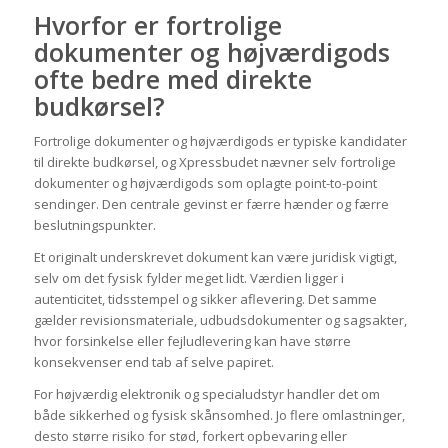
Hvorfor er fortrolige
dokumenter og højværdigods
ofte bedre med direkte
budkørsel?
Fortrolige dokumenter og højværdigods er typiske kandidater
til direkte budkørsel, og Xpressbudet nævner selv fortrolige
dokumenter og højværdigods som oplagte point-to-point
sendinger. Den centrale gevinst er færre hænder og færre
beslutningspunkter.
Et originalt underskrevet dokument kan være juridisk vigtigt,
selv om det fysisk fylder meget lidt. Værdien ligger i
autenticitet, tidsstempel og sikker aflevering. Det samme
gælder revisionsmateriale, udbudsdokumenter og sagsakter,
hvor forsinkelse eller fejludlevering kan have større
konsekvenser end tab af selve papiret.
For højværdig elektronik og specialudstyr handler det om
både sikkerhed og fysisk skånsomhed. Jo flere omlastninger,
desto større risiko for stød, forkert opbevaring eller