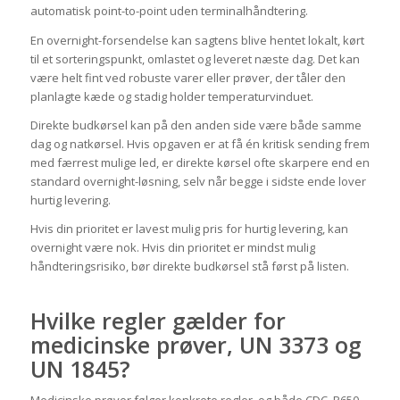
automatisk point-to-point uden terminalhåndtering.
En overnight-forsendelse kan sagtens blive hentet lokalt, kørt
til et sorteringspunkt, omlastet og leveret næste dag. Det kan
være helt fint ved robuste varer eller prøver, der tåler den
planlagte kæde og stadig holder temperaturvinduet.
Direkte budkørsel kan på den anden side være både samme
dag og natkørsel. Hvis opgaven er at få én kritisk sending frem
med færrest mulige led, er direkte kørsel ofte skarpere end en
standard overnight-løsning, selv når begge i sidste ende lover
hurtig levering.
Hvis din prioritet er lavest mulig pris for hurtig levering, kan
overnight være nok. Hvis din prioritet er mindst mulig
håndteringsrisiko, bør direkte budkørsel stå først på listen.
Hvilke regler gælder for
medicinske prøver, UN 3373 og
UN 1845?