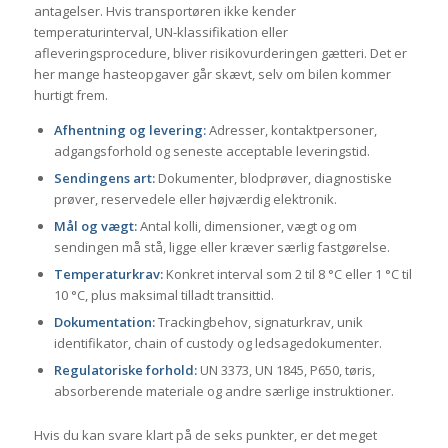
antagelser. Hvis transportøren ikke kender
temperaturinterval, UN-klassifikation eller
afleveringsprocedure, bliver risikovurderingen gætteri. Det er
her mange hasteopgaver går skævt, selv om bilen kommer
hurtigt frem.
Afhentning og levering:
Adresser, kontaktpersoner,
adgangsforhold og seneste acceptable leveringstid.
Sendingens art:
Dokumenter, blodprøver, diagnostiske
prøver, reservedele eller højværdig elektronik.
Mål og vægt:
Antal kolli, dimensioner, vægt og om
sendingen må stå, ligge eller kræver særlig fastgørelse.
Temperaturkrav:
Konkret interval som 2 til 8 °C eller 1 °C til
10 °C, plus maksimal tilladt transittid.
Dokumentation:
Trackingbehov, signaturkrav, unik
identifikator, chain of custody og ledsagedokumenter.
Regulatoriske forhold:
UN 3373, UN 1845, P650, tøris,
absorberende materiale og andre særlige instruktioner.
Hvis du kan svare klart på de seks punkter, er det meget