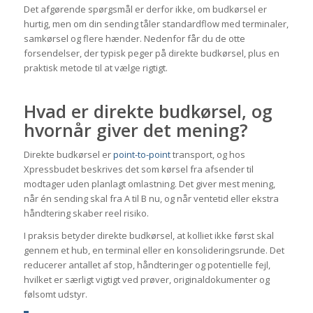
Det afgørende spørgsmål er derfor ikke, om budkørsel er
hurtig, men om din sending tåler standardflow med terminaler,
samkørsel og flere hænder. Nedenfor får du de otte
forsendelser, der typisk peger på direkte budkørsel, plus en
praktisk metode til at vælge rigtigt.
Hvad er direkte budkørsel, og
hvornår giver det mening?
Direkte budkørsel er
point-to-point
transport, og hos
Xpressbudet beskrives det som kørsel fra afsender til
modtager uden planlagt omlastning. Det giver mest mening,
når én sending skal fra A til B nu, og når ventetid eller ekstra
håndtering skaber reel risiko.
I praksis betyder direkte budkørsel, at kolliet ikke først skal
gennem et hub, en terminal eller en konsolideringsrunde. Det
reducerer antallet af stop, håndteringer og potentielle fejl,
hvilket er særligt vigtigt ved prøver, originaldokumenter og
følsomt udstyr.