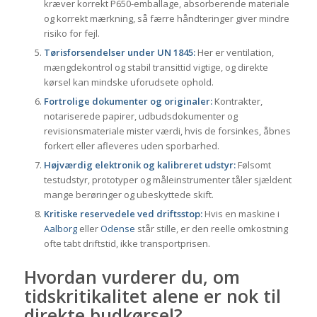
kræver korrekt P650-emballage, absorberende materiale
og korrekt mærkning, så færre håndteringer giver mindre
risiko for fejl.
Tørisforsendelser under UN 1845:
Her er ventilation,
mængdekontrol og stabil transittid vigtige, og direkte
kørsel kan mindske uforudsete ophold.
Fortrolige dokumenter og originaler:
Kontrakter,
notariserede papirer, udbudsdokumenter og
revisionsmateriale mister værdi, hvis de forsinkes, åbnes
forkert eller afleveres uden sporbarhed.
Højværdig elektronik og kalibreret udstyr:
Følsomt
testudstyr, prototyper og måleinstrumenter tåler sjældent
mange berøringer og ubeskyttede skift.
Kritiske reservedele ved driftsstop:
Hvis en maskine i
Aalborg
eller
Odense
står stille, er den reelle omkostning
ofte tabt driftstid, ikke transportprisen.
Hvordan vurderer du, om
tidskritikalitet alene er nok til
direkte budkørsel?