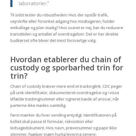
laboratorier.”
Til sidst tester du robustheden: Hvis der opstår trafik,
vejrskifte eller forsinket adgang hos modtageren, holder
emballage og plan stadig? Hvis svaret er nej, bør du reducere
transittiden og antallet af overdragelser. Det er her direkte
budkørsel ofte bliver det mest forsvarlige valg.
Hvordan etablerer du chain of
custody og sporbarhed trin for
trin?
Chain of custody kræver mere end et trackinglink. CDC peger
på unik identifikator, dokumenteret overdragelse og i visse
tilfælde trackingnummer eller signeret kæde af ansvar, når
parterne ikke mødes samtidig.
Først mærker du hver sending entydigt. Identifikatoren på
kolliet skal passe til formular, rekvisition eller
ledsagedokument. Hvis navn, prøvenummer og papir ikke
stemmer, hjælper ingen hurtig levering senere.