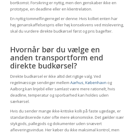
bortkomst. Forsikring er nyttig, men den genskaber ikke en
prototype, en deadline eller en klientrelation.
En nyttig tommelfingerregel er denne: Hvis kolliet enten har
høj genanskaffelsespris eller høj konsekvens ved mislevering,
skal du vurdere direkte budkørsel først og pris bagefter.
Hvornår bør du vælge en
anden transportform end
direkte budkørsel?
Direkte budkørsel er ikke altid det rigtige valg. Ved
regelmæssige sendinger mellem
Aarhus
,
København
og
Aalborg kan linjebil eller samlast være mere rationelt, hvis
deadline, temperatur og sporbarhed kan holdes uden
særkørsel.
Hvis du sender mange ikke-kritiske kolli på faste ugedage, er
standardiserede ruter ofte mere økonomiske. Det gælder især
stykgods, pallegods og dokumenter uden snævert
afleveringsvindue. Her køber du ikke maksimal kontrol, men