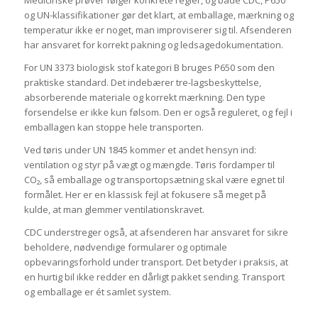
Medicinske prøver følger konkrete regler, og både CDC, P650
og UN-klassifikationer gør det klart, at emballage, mærkning og
temperatur ikke er noget, man improviserer sig til. Afsenderen
har ansvaret for korrekt pakning og ledsagedokumentation.
For UN 3373 biologisk stof kategori B bruges P650 som den
praktiske standard. Det indebærer tre-lagsbeskyttelse,
absorberende materiale og korrekt mærkning. Den type
forsendelse er ikke kun følsom. Den er også reguleret, og fejl i
emballagen kan stoppe hele transporten.
Ved tøris under UN 1845 kommer et andet hensyn ind:
ventilation og styr på vægt og mængde. Tøris fordamper til
CO₂, så emballage og transportopsætning skal være egnet til
formålet. Her er en klassisk fejl at fokusere så meget på
kulde, at man glemmer ventilationskravet.
CDC understreger også, at afsenderen har ansvaret for sikre
beholdere, nødvendige formularer og optimale
opbevaringsforhold under transport. Det betyder i praksis, at
en hurtig bil ikke redder en dårligt pakket sending. Transport
og emballage er ét samlet system.