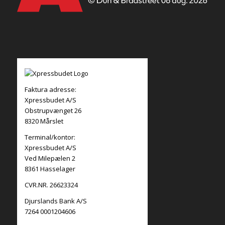
Faktura adresse:
Xpressbudet A/S
Obstrupvænget 26
8320 Mårslet
Terminal/kontor:
Xpressbudet A/S
Ved Milepælen 2
8361 Hasselager
CVR.NR. 26623324
Djurslands Bank A/S
7264 0001204606