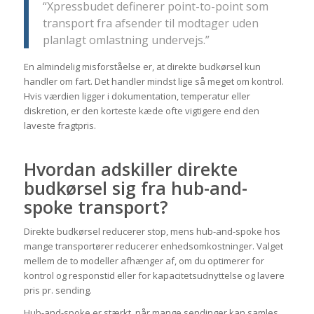
“Xpressbudet definerer point-to-point som
transport fra afsender til modtager uden
planlagt omlastning undervejs.”
En almindelig misforståelse er, at direkte budkørsel kun
handler om fart. Det handler mindst lige så meget om kontrol.
Hvis værdien ligger i dokumentation, temperatur eller
diskretion, er den korteste kæde ofte vigtigere end den
laveste fragtpris.
Hvordan adskiller direkte
budkørsel sig fra hub-and-
spoke transport?
Direkte budkørsel reducerer stop, mens hub-and-spoke hos
mange transportører reducerer enhedsomkostninger. Valget
mellem de to modeller afhænger af, om du optimerer for
kontrol og responstid eller for kapacitetsudnyttelse og lavere
pris pr. sending.
Hub-and-spoke er stærkt, når mange sendinger kan samles,