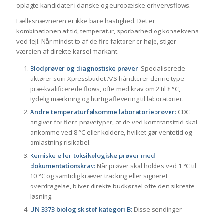
oplagte kandidater i danske og europæiske erhvervsflows.
Fællesnævneren er ikke bare hastighed. Det er
kombinationen af tid, temperatur, sporbarhed og konsekvens
ved fejl. Når mindst to af de fire faktorer er høje, stiger
værdien af direkte kørsel markant.
Blodprøver og diagnostiske prøver:
Specialiserede
aktører som Xpressbudet A/S håndterer denne type i
præ-kvalificerede flows, ofte med krav om 2 til 8 °C,
tydelig mærkning og hurtig aflevering til laboratorier.
Andre temperaturfølsomme laboratorieprøver:
CDC
angiver for flere prøvetyper, at de ved kort transittid skal
ankomme ved 8 °C eller koldere, hvilket gør ventetid og
omlastning risikabel.
Kemiske eller toksikologiske prøver med
dokumentationskrav:
Når prøver skal holdes ved 1 °C til
10 °C og samtidig kræver tracking eller signeret
overdragelse, bliver direkte budkørsel ofte den sikreste
løsning.
UN 3373 biologisk stof kategori B:
Disse sendinger