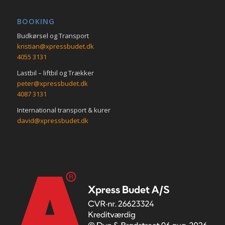
BOOKING
Budkørsel og Transport
kristian@xpressbudet.dk
4055 3131
Lastbil – liftbil og Trækker
peter@xpressbudet.dk
4087 3131
International transport & kurer
david@xpressbudet.dk