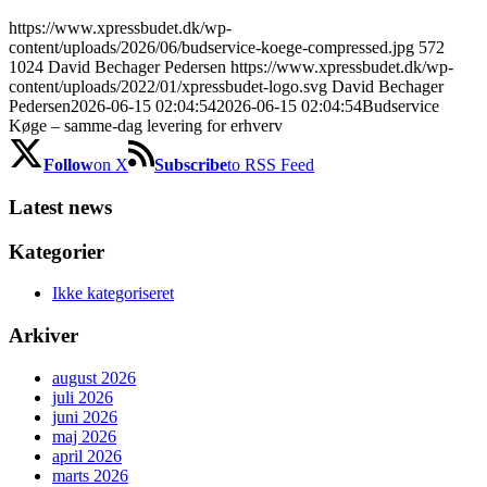
https://www.xpressbudet.dk/wp-
content/uploads/2026/06/budservice-koege-compressed.jpg
572
1024
David Bechager Pedersen
https://www.xpressbudet.dk/wp-
content/uploads/2022/01/xpressbudet-logo.svg
David Bechager
Pedersen
2026-06-15 02:04:54
2026-06-15 02:04:54
Budservice
Køge – samme-dag levering for erhverv
Follow
on X
Subscribe
to RSS Feed
Latest news
Kategorier
Ikke kategoriseret
Arkiver
august 2026
juli 2026
juni 2026
maj 2026
april 2026
marts 2026