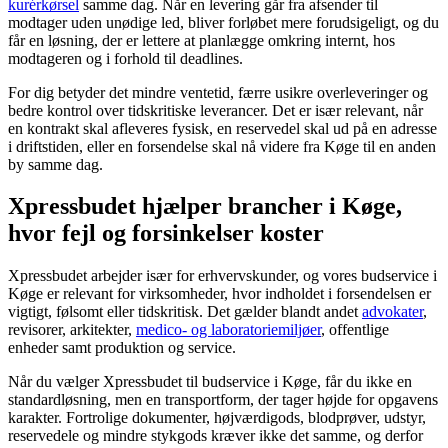
kurérkørsel
samme dag. Når en levering går fra afsender til
modtager uden unødige led, bliver forløbet mere forudsigeligt, og du
får en løsning, der er lettere at planlægge omkring internt, hos
modtageren og i forhold til deadlines.
For dig betyder det mindre ventetid, færre usikre overleveringer og
bedre kontrol over tidskritiske leverancer. Det er især relevant, når
en kontrakt skal afleveres fysisk, en reservedel skal ud på en adresse
i driftstiden, eller en forsendelse skal nå videre fra Køge til en anden
by samme dag.
Xpressbudet hjælper brancher i Køge,
hvor fejl og forsinkelser koster
Xpressbudet arbejder især for erhvervskunder, og vores budservice i
Køge er relevant for virksomheder, hvor indholdet i forsendelsen er
vigtigt, følsomt eller tidskritisk. Det gælder blandt andet
advokater
,
revisorer, arkitekter,
medico- og laboratoriemiljøer
, offentlige
enheder samt produktion og service.
Når du vælger Xpressbudet til budservice i Køge, får du ikke en
standardløsning, men en transportform, der tager højde for opgavens
karakter. Fortrolige dokumenter, højværdigods, blodprøver, udstyr,
reservedele og mindre stykgods kræver ikke det samme, og derfor