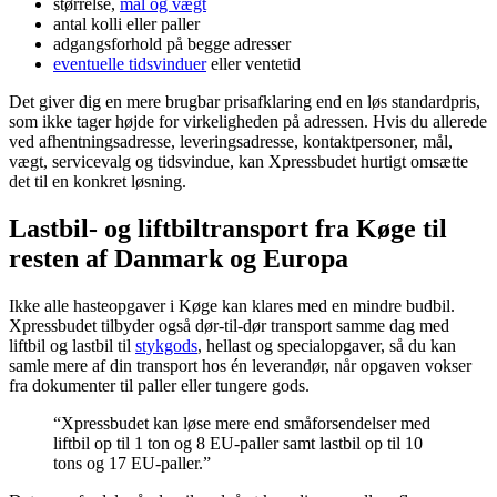
størrelse,
mål og vægt
antal kolli eller paller
adgangsforhold på begge adresser
eventuelle tidsvinduer
eller ventetid
Det giver dig en mere brugbar prisafklaring end en løs standardpris,
som ikke tager højde for virkeligheden på adressen. Hvis du allerede
ved afhentningsadresse, leveringsadresse, kontaktpersoner, mål,
vægt, servicevalg og tidsvindue, kan Xpressbudet hurtigt omsætte
det til en konkret løsning.
Lastbil- og liftbiltransport fra Køge til
resten af Danmark og Europa
Ikke alle hasteopgaver i Køge kan klares med en mindre budbil.
Xpressbudet tilbyder også dør-til-dør transport samme dag med
liftbil og lastbil til
stykgods
, hellast og specialopgaver, så du kan
samle mere af din transport hos én leverandør, når opgaven vokser
fra dokumenter til paller eller tungere gods.
“Xpressbudet kan løse mere end småforsendelser med
liftbil op til 1 ton og 8 EU-paller samt lastbil op til 10
tons og 17 EU-paller.”