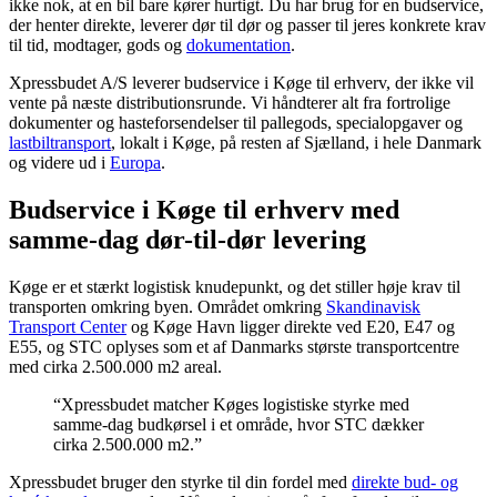
ikke nok, at en bil bare kører hurtigt. Du har brug for en budservice,
der henter direkte, leverer dør til dør og passer til jeres konkrete krav
til tid, modtager, gods og
dokumentation
.
Xpressbudet A/S leverer budservice i Køge til erhverv, der ikke vil
vente på næste distributionsrunde. Vi håndterer alt fra fortrolige
dokumenter og hasteforsendelser til pallegods, specialopgaver og
lastbiltransport
, lokalt i Køge, på resten af Sjælland, i hele Danmark
og videre ud i
Europa
.
Budservice i Køge til erhverv med
samme-dag dør-til-dør levering
Køge er et stærkt logistisk knudepunkt, og det stiller høje krav til
transporten omkring byen. Området omkring
Skandinavisk
Transport Center
og Køge Havn ligger direkte ved E20, E47 og
E55, og STC oplyses som et af Danmarks største transportcentre
med cirka 2.500.000 m2 areal.
“Xpressbudet matcher Køges logistiske styrke med
samme-dag budkørsel i et område, hvor STC dækker
cirka 2.500.000 m2.”
Xpressbudet bruger den styrke til din fordel med
direkte bud- og