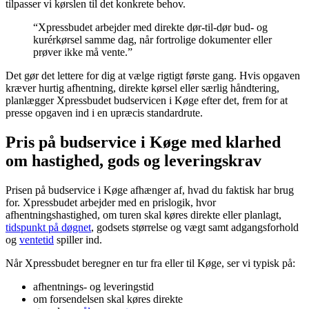
tilpasser vi kørslen til det konkrete behov.
“Xpressbudet arbejder med direkte dør-til-dør bud- og
kurérkørsel samme dag, når fortrolige dokumenter eller
prøver ikke må vente.”
Det gør det lettere for dig at vælge rigtigt første gang. Hvis opgaven
kræver hurtig afhentning, direkte kørsel eller særlig håndtering,
planlægger Xpressbudet budservicen i Køge efter det, frem for at
presse opgaven ind i en upræcis standardrute.
Pris på budservice i Køge med klarhed
om hastighed, gods og leveringskrav
Prisen på budservice i Køge afhænger af, hvad du faktisk har brug
for. Xpressbudet arbejder med en prislogik, hvor
afhentningshastighed, om turen skal køres direkte eller planlagt,
tidspunkt på døgnet
, godsets størrelse og vægt samt adgangsforhold
og
ventetid
spiller ind.
Når Xpressbudet beregner en tur fra eller til Køge, ser vi typisk på:
afhentnings- og leveringstid
om forsendelsen skal køres direkte