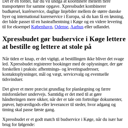
Det er en fordel, når du vil undgå at koordinere mellem flere
transportører for samme opgave. Xpressbudet kombinerer
budkørsel, kurérservice, daglige linjebiler mellem de større danske
byer og international kurerservice i Europa, så du kan få en løsning,
der både passer til en hasteafhentning i Køge og en videre levering
til for eksempel
København
,
Odense
,
Aarhus
eller udlandet.
Xpressbudet gør budservice i Køge lettere
at bestille og lettere at stole på
Når tiden er knap, er det vigtigt, at bestillingen ikke bliver det svage
led. Xpressbudet registrerer bookinger med de oplysninger, der gør
forskellen i praksis: afhentnings- og leveringsadresser,
kontaktoplysninger, mål og vægt, servicevalg og eventuelle
tidsvinduer.
Det giver et mere præcist grundlag for planlægning og færre
misforståelser undervejs. Samtidig er det med til at gøre
håndteringen mere sikker, når der er tale om fortrolige dokumenter,
prøver, højværdigods eller leverancer til steder, hvor adgang og
timing skal passe første gang.
Xpressbudet er et godt match til budservice i Køge, når du især har
brug for følgende: