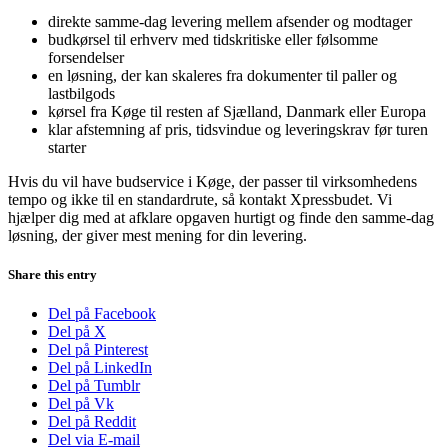
direkte samme-dag levering mellem afsender og modtager
budkørsel til erhverv med tidskritiske eller følsomme
forsendelser
en løsning, der kan skaleres fra dokumenter til paller og
lastbilgods
kørsel fra Køge til resten af Sjælland, Danmark eller Europa
klar afstemning af pris, tidsvindue og leveringskrav før turen
starter
Hvis du vil have budservice i Køge, der passer til virksomhedens
tempo og ikke til en standardrute, så kontakt Xpressbudet. Vi
hjælper dig med at afklare opgaven hurtigt og finde den samme-dag
løsning, der giver mest mening for din levering.
Share this entry
Del på Facebook
Del på X
Del på Pinterest
Del på LinkedIn
Del på Tumblr
Del på Vk
Del på Reddit
Del via E-mail