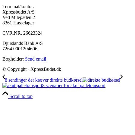
Terminal/kontor:
Xpressbudet A/S
Ved Milepælen 2
8361 Hasselager
CVR.NR. 26623324
Djurslands Bank A/S
7264 0001204606
Bogholder:
Send email
© Copyright - XpressBudet.dk
8 sendinger der kræver direkte budkørsel
8 scenarier for akut palletransport
Scroll to top