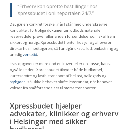
“Erhverv kan oprette bestillinger hos
Xpressbudet i onlineportalen 24/7.”
Det gør en konkret forskel, når I står med underskrevne
kontrakter, fortrolige dokumenter, udbudsmateriale,
reservedele, prøver eller anden forsendelse, som skal frem
sikkert og hurtigt. Xpressbudet henter hos jer og afleverer
direkte hos modtageren, så I undgår ekstra led, omlastning og
unødig
ventetid
.
Hvis opgaven er mere end en kuvert eller en kasse, kan vi
også løse den. Xpressbudet tilbyder både budkørsel,
kurerservice og lastbiltransport af hellast, pallegods og
stykgods
, så I ikke behøver skifte leverandør, når behovet
vokser fra småforsendelser til større transporter.
Xpressbudet hjælper
advokater, klinikker og erhverv
i Helsingør med sikker
budkørsel