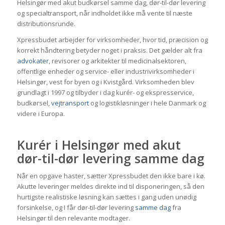
Helsingør med akut budkørsel samme dag, dør-til-dør levering
og specialtransport, når indholdet ikke må vente til næste
distributionsrunde.
Xpressbudet arbejder for virksomheder, hvor tid, præcision og
korrekt håndtering betyder noget i praksis. Det gælder alt fra
advokater
, revisorer og arkitekter til medicinalsektoren,
offentlige enheder og service- eller industrivirksomheder i
Helsingør, vest for byen og i Kvistgård. Virksomheden blev
grundlagt i 1997 og tilbyder i dag kurér- og ekspresservice,
budkørsel,
vejtransport
og logistikløsninger i hele Danmark og
videre i Europa.
Kurér i Helsingør med akut
dør-til-dør levering samme dag
Når en opgave haster, sætter Xpressbudet den ikke bare i kø.
Akutte leveringer meldes direkte ind til disponeringen, så den
hurtigste realistiske løsning kan sættes i gang uden unødig
forsinkelse, og I får dør-til-dør levering
samme dag
fra
Helsingør til den relevante modtager.