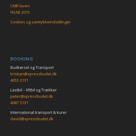
CMR loven
NSAB 2015
Cookies og samtykkeindstillinger
BOOKING
Budkørsel og Transport
kristian@xpressbudet.dk
4055 3131
Lastbil – liftbil og Trækker
peter@xpressbudet.dk
4087 3131
International transport & kurer
david@xpressbudet.dk