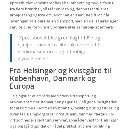
Xpressbudet kombinerer fleksibel afhentning med erfaring
fra flere brancher, så I får en løsning, der passer til jeres
arbejdsgang og ikke omvendt. Det er især værdifuldt, når
leveringen ikke bare er en transport, men en del af jeres egen
service over for kunder, borgere eller samarbejdspartnere.
“Xpressbudet blev grundlagt i 1997 og
hjælper kunder fra liberale erhverv til
medicinalsektoren og offentlige
myndigheder.”
Fra Helsingør og Kvistgård til
København, Danmark og
Europa
Helsingør er et område med stærke transport- og
erhvervsrammer. Kommunen peger selv på gode muligheder
for at komme rundt med Kystbanen, lokaltog, bus og færge, og
turen til Helsingborg tager cirka 20 minutter med færgen. For
virksomheder i centrum, i erhvervsområder vest for Helsingør
og i Kvistgård gør det området praktisk at drive forretning i.