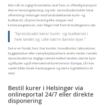
Men når en vigtig forsendelse skal frem, er offentlig transport
ikke en leveringsløsning i sig selv. Xpressbudet kobler lokal
afhentning i Helsingør med landsdækkende kurér- og
budkørsel, så jeres levering ikke stopper ved
kommunegrænsen, men følges helt frem til modtagerens dør.
“Xpressbudet kører kurér- og budkørsel i
hele landet og i alle større danske byer.”
Det er en fordel, hvis I har kunder, hovedkontor, laboratorier,
byggepladser eller samarbejdspartnere andre steder i landet.
Xpressbudet har daglige rutenet mellem landets største byer
og tilbyder også international kurerservice i
Europa
, så I kan
samle både lokale hasteopgaver og større logistikbehov ét
sted.
Bestil kurer i Helsingør via
onlineportal 24/7 eller direkte
disponering