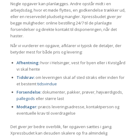
Nogle opgaver kan planlægges. Andre opstår midt i en
arbejdsdag, hvor et møde flyttes, en godkendelse trækker ud,
eller en reservedel pludselig mangler. Xpressbudet giver jer
begge muligheder: online bestilling 24/7 til de planlagte
forsendelser og direkte kontakt til disponeringen, når det
haster.
Når vi vurderer en opgave, afklarer vi typisk de detaljer, der
betyder mest for både pris og levering:
Afhentning:
hvor i Helsingør, vest for byen eller i Kvistgård
vi skal hente
Tidskrav:
om leveringen skal af sted straks eller inden for
et bestemt
tidsvindue
Forsendelse:
dokumenter, pakker, prøver, højværdigods,
pallegods
eller større last
Modtager:
præcis leveringsadresse, kontaktperson og
eventuelle krav til overdragelse
Det giver jer bedre overblik, før opgaven sættes i gang.
Xpressbudet kan desuden skalere op fra almindelig