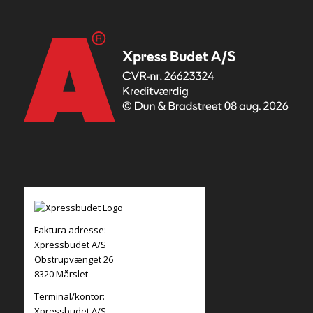
Faktura adresse:
Xpressbudet A/S
Obstrupvænget 26
8320 Mårslet
Terminal/kontor:
Xpressbudet A/S