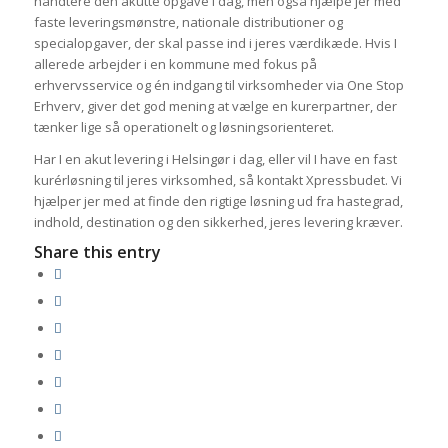
håndtere den akutte opgave i dag, men også hjælpe jer med
faste leveringsmønstre, nationale distributioner og
specialopgaver, der skal passe ind i jeres værdikæde. Hvis I
allerede arbejder i en kommune med fokus på
erhvervsservice og én indgang til virksomheder via One Stop
Erhverv, giver det god mening at vælge en kurerpartner, der
tænker lige så operationelt og løsningsorienteret.
Har I en akut levering i Helsingør i dag, eller vil I have en fast
kurérløsning til jeres virksomhed, så kontakt Xpressbudet. Vi
hjælper jer med at finde den rigtige løsning ud fra hastegrad,
indhold, destination og den sikkerhed, jeres levering kræver.
Share this entry