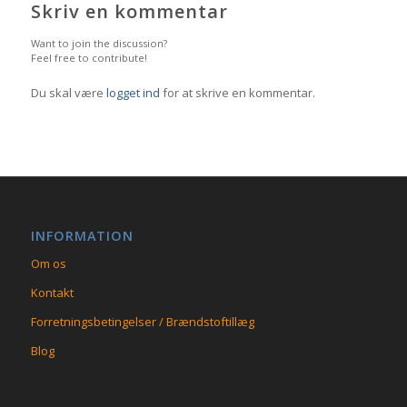
Skriv en kommentar
Want to join the discussion?
Feel free to contribute!
Du skal være
logget ind
for at skrive en kommentar.
INFORMATION
Om os
Kontakt
Forretningsbetingelser / Brændstoftillæg
Blog