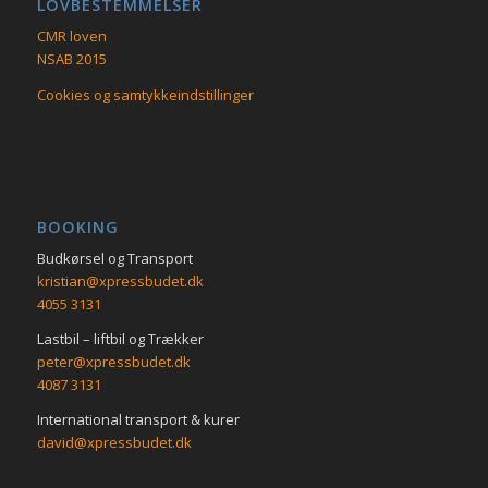
LOVBESTEMMELSER
CMR loven
NSAB 2015
Cookies og samtykkeindstillinger
BOOKING
Budkørsel og Transport
kristian@xpressbudet.dk
4055 3131
Lastbil – liftbil og Trækker
peter@xpressbudet.dk
4087 3131
International transport & kurer
david@xpressbudet.dk